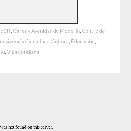
voCIP
,
Calles y Avenidas de Medellín
,
Centro de
onvivencia Ciudadana
,
Cultura
,
Educación
,
ano
,
Vida cotidiana