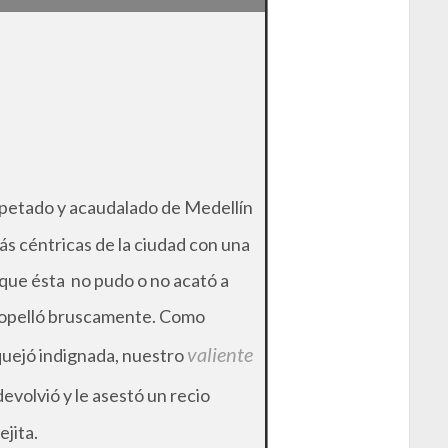
petado y acaudalado de Medellín
ás céntricas de la ciudad con una
rque ésta no pudo o no acató a
tropelló bruscamente. Como
valiente
 quejó indignada, nuestro
evolvió y le asestó un recio
ejita.