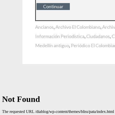
Continuar
leyendo
Ancianos
,
Archivo El Colombiano
,
Archi
Información Periodística
,
Ciudadanos
,
C
Medellín antiguo
,
Periódico El Colombi