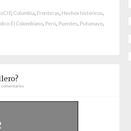
voCIP
,
Colombia
,
Fronteras
,
Hechos históricos
,
dico El Colombiano
,
Perú
,
Puentes
,
Putumayo
,
llero?
 comentarios
2