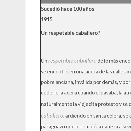
Sucedió hace 100 años
1915
Un respetable caballero?
respetable caballero
Un
de lo más enco
se encontró en una acera de las calles m
pobre anciana, inválida por demás, y po
cederle la acera cuando él pasaba, la a
naturalmente la viejecita protestó y se
caballero,
ardiendo en santa cólera, se d
paraguazo que le rompió la cabeza a la vi