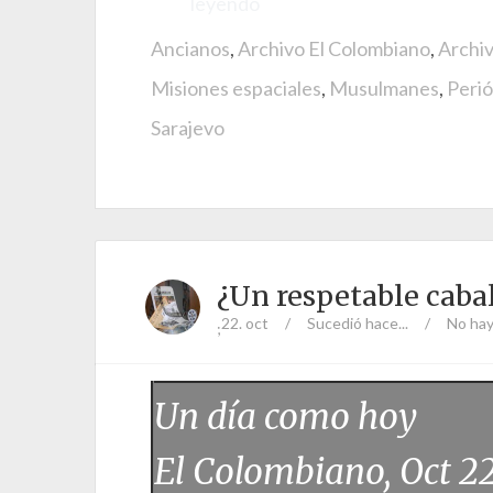
leyendo
Ancianos
,
Archivo El Colombiano
,
Archi
Misiones espaciales
,
Musulmanes
,
Perió
Sarajevo
¿Un respetable caba
22. oct
/
Sucedió hace...
/
No hay
;
Un día como hoy
El Colombiano, Oct 2