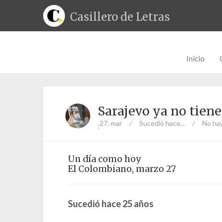
Casillero de Letras
Inicio
Sarajevo ya no tiene
27. mar
/
Sucedió hace...
/
No ha
;
Un día como hoy
El Colombiano, marzo 27
Sucedió h
ace 25 años