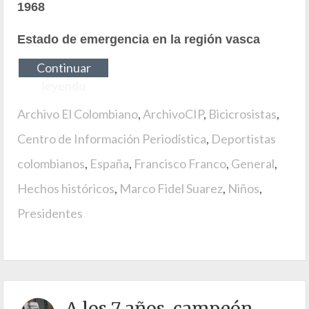
1968
Estado de emergencia en la región vasca
Continuar
leyendo
Archivo El Colombiano
,
ArchivoCIP
,
Bicicrosistas
,
Centro de Información Periodística
,
Deportistas
colombianos
,
España
,
Francisco Franco
,
General
,
Hechos históricos
,
Marco Fidel Suarez
,
Niños
,
Presidentes
A los 7 años, campeón