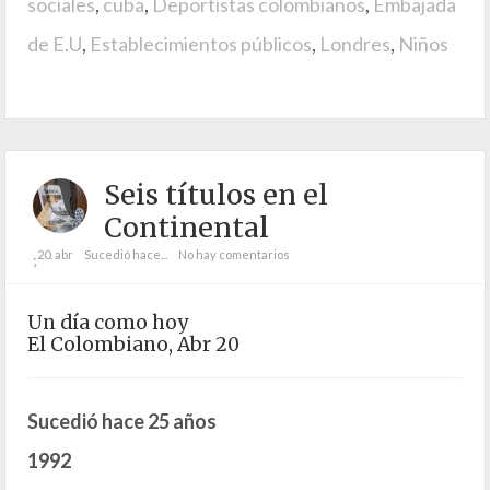
sociales
,
cuba
,
Deportistas colombianos
,
Embajada
de E.U
,
Establecimientos públicos
,
Londres
,
Niños
Seis títulos en el
Continental
20. abr
Sucedió hace...
No hay comentarios
;
Un día como hoy
El Colombiano, Abr 20
Sucedió hace 25 años
1992