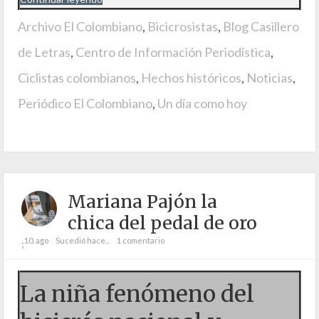
Archivo El Colombiano
,
Bicicrosistas
,
Blog Casillero
de Letras
,
Centro de Información Periodística
,
Ciclistas colombianos
,
Hechos históricos
,
Noticias
,
Periódico El Colombiano
,
Un día como hoy
Mariana Pajón la
chica del pedal de oro
10. ago
Sucedió hace...
1 comentario
;
La niña fenómeno del