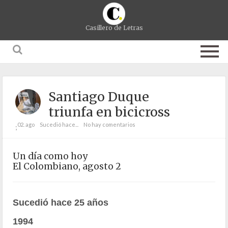
Casillero de Letras
Santiago Duque
triunfa en bicicross
02. ago
Sucedió hace...
No hay comentarios
;
Un día como hoy
El Colombiano, agosto 2
Sucedió hace 25 años
1994