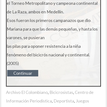
el Torneo Metropolitano y campeona continental
de La Raza, ambos en Medellín.
Esos fueron los primeros campanazos que dio
Mariana para que las demás pequeñas, y hasta los
varones, se pusieran
las pilas para oponer resistencia a la niña
fenómeno del bicicrós nacional y continental.
(2005)
Continuar
leyendo
Archivo El Colombiano
,
Bicicrosistas
,
Centro de
Información Periodística
,
Deportista
,
Juegos