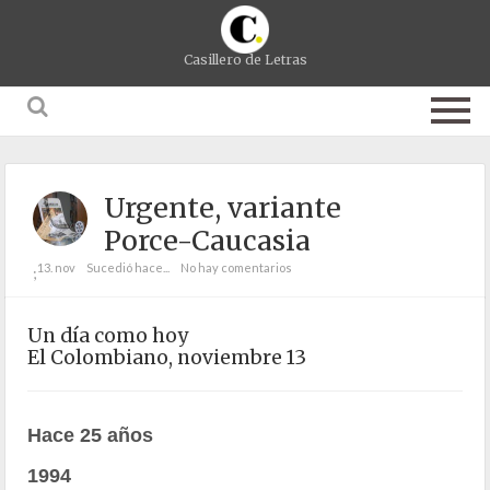
Casillero de Letras
Urgente, variante
Porce-Caucasia
13. nov
Sucedió hace...
No hay comentarios
;
Un día como hoy
El Colombiano, noviembre 13
Hace 25 años
1994