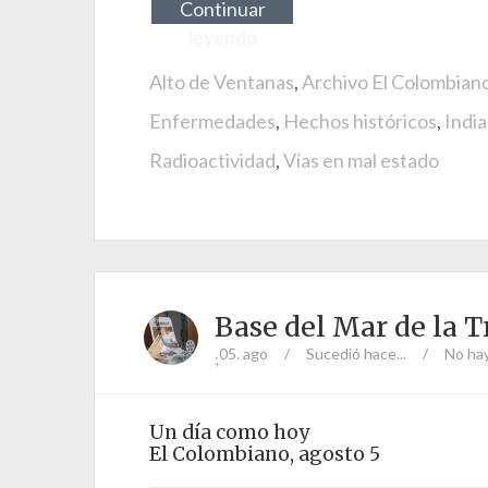
Continuar
leyendo
Alto de Ventanas
,
Archivo El Colombian
Enfermedades
,
Hechos históricos
,
India
Radioactividad
,
Vías en mal estado
Base del Mar de la T
05. ago
/
Sucedió hace...
/
No ha
;
Un día como hoy
El Colombiano, agosto 5