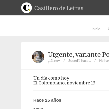
Casillero de Letras
Inicio
Urgente, variante P
13. nov
/
Sucedió hace...
/
No ha
;
Un día como hoy
El Colombiano, noviembre 13
Hace 25 años