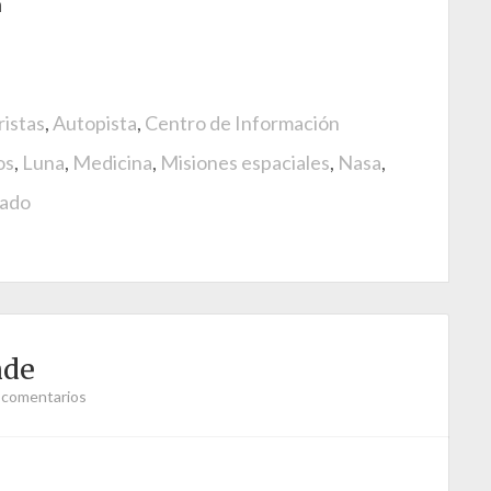
á
ristas
,
Autopista
,
Centro de Información
os
,
Luna
,
Medicina
,
Misiones espaciales
,
Nasa
,
tado
nde
 comentarios