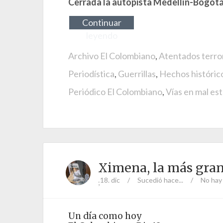
Cerrada la autopista Medellín-Bogot
Continuar
leyendo
Archivo El Colombiano
,
Atentados terro
Periodística
,
Guerrillas
,
Hechos históric
Periódico El Colombiano
,
Vías en mal es
Ximena, la más gra
18. dic
/
Sucedió hace...
/
No hay
;
Un día como hoy