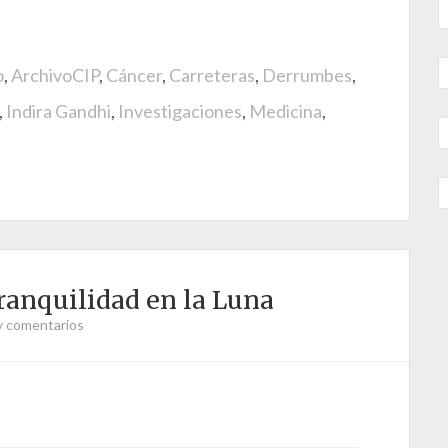
o
,
ArchivoCIP
,
Cáncer
,
Carreteras
,
Derrumbes
,
,
Indira Gandhi
,
Investigaciones
,
Medicina
,
ranquilidad en la Luna
y comentarios