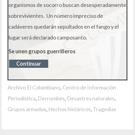
organismos de socorro buscan desesperadamente
sobrevivientes. Un número impreciso de
cadáveres quedarán sepultados en el fango y el
lugar será declarado camposanto.
Se
unen grupos guerrilleros
Continuar
leyendo
Archivo El Colombiano
,
Centro de Información
Periodística
,
Derrumbes
,
Desastres naturales
,
Grupos armados
,
Hechos históricos
,
Tragedias