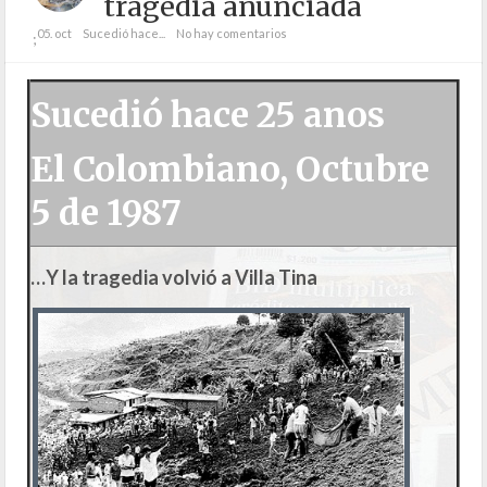
tragedia anunciada
05. oct
Sucedió hace...
No hay comentarios
;
Sucedió hace 25 anos
El Colombiano, Octubre
5 de 1987
…Y la tragedia volvió a Villa Tina