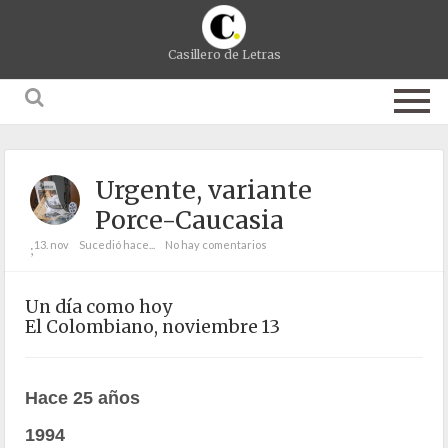
Casillero de Letras
Urgente, variante
Porce-Caucasia
13. nov
Sucedió hace...
No hay comentarios
;
Un día como hoy
El Colombiano, noviembre 13
Hace 25 años
1994