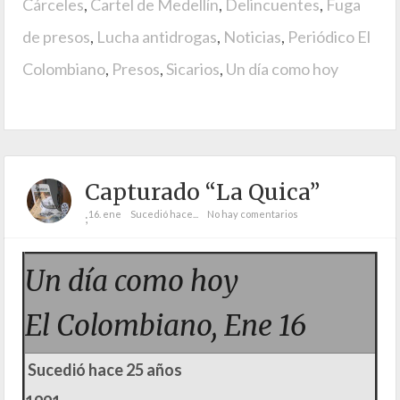
Cárceles
,
Cartel de Medellín
,
Delincuentes
,
Fuga
de presos
,
Lucha antidrogas
,
Noticias
,
Periódico El
Colombiano
,
Presos
,
Sicarios
,
Un día como hoy
Capturado “La Quica”
16. ene
Sucedió hace...
No hay comentarios
;
Un día como hoy
El Colombiano, Ene 16
Sucedió hace 25 años