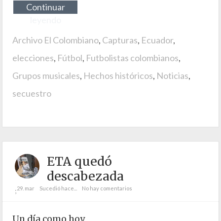
Continuar
leyendo
Archivo El Colombiano
,
Capturas
,
Ecuador
,
elecciones
,
Fútbol
,
Futbolistas colombianos
,
Grupos musicales
,
Hechos históricos
,
Noticias
,
secuestro
ETA quedó
descabezada
29. mar
Sucedió hace...
No hay comentarios
;
Un día como hoy