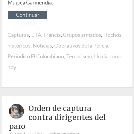
Mugica Garmendia.
Continuar
leyendo
Capturas
,
ETA
,
Francia
,
Grupos armados
,
Hechos
históricos
,
Noticias
,
Operativos de la Policía
,
Periódico El Colombiano
,
Terrorismo
,
Un día como
hoy
Orden de captura
contra dirigentes del
paro
01. sep
Sucedió hace...
No hay comentarios