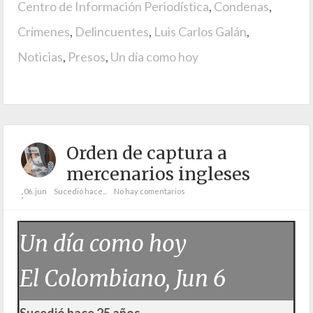
Centro de Información Periodística
,
Condenas
,
Crímenes
,
Delincuentes
,
Luis Carlos Galán
,
Noticias
,
Presos
,
Un día como hoy
Orden de captura a
mercenarios ingleses
06. jun
Sucedió hace...
No hay comentarios
;
Un día como hoy
El Colombiano, Jun 6
Sucedió hace 25 años