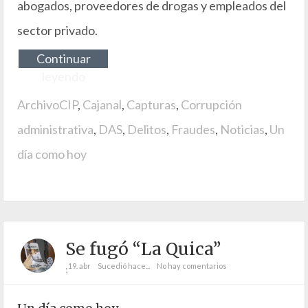
abogados, proveedores de drogas y empleados del
sector privado.
Continuar
leyendo
ArchivoCIP
,
Cajanal
,
Capturas
,
Corrupción
administrativa
,
DAS
,
Delitos
,
Fraudes
,
Noticias
,
Un
día como hoy
Se fugó “La Quica”
19. abr
Sucedió hace...
No hay comentarios
;