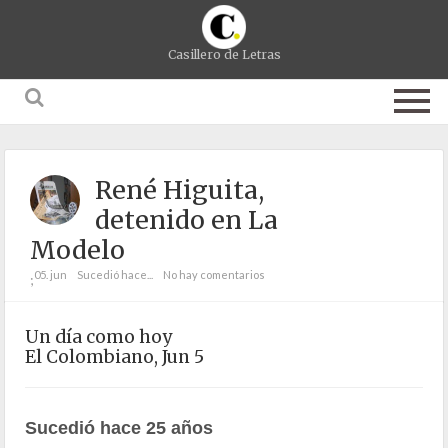
Casillero de Letras
René Higuita,
detenido en La
Modelo
05. jun
Sucedió hace...
No hay comentarios
;
Un día como hoy
El Colombiano, Jun 5
Sucedió hace 25 años