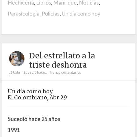
Hechicería
,
Libros
,
Manrique
,
Noticias
,
Parasicología
,
Policías
,
Un día como hoy
Del estrellato a la
triste deshonra
29. abr
Sucedió hace...
No hay comentarios
;
Un día como hoy
El Colombiano, Abr 29
Sucedió hace 25 años
1991