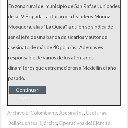
En zona rural del municipio de San Rafael, unidades
de la IV Brigada capturaron a Dandeny Muñoz
Mosquera, alias “La Quica”, a quien se sindica de
ser el jefe de una banda de sicarios y autor del
asesinato de más de 40 policías. Además es
responsable de varios de los atentados
dinamiteros que estremecieron a Medellín el año
pasado.
Continuar
leyendo
Archivo El Colombiano
,
Asesinatos
,
Capturas
,
Delincuentes
,
Ejército
,
Operativos del Ejército
,