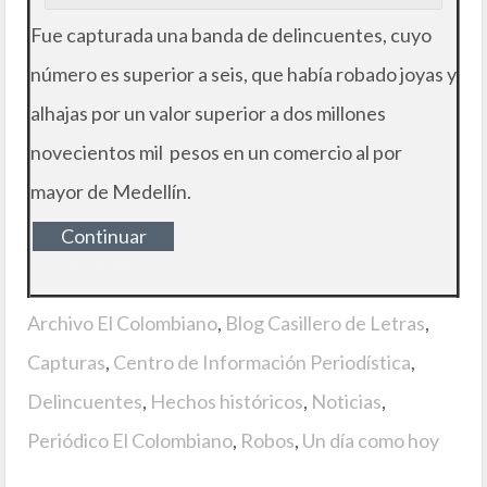
Fue capturada una banda de delincuentes, cuyo
número es superior a seis, que había robado joyas y
alhajas por un valor superior a dos millones
novecientos mil pesos en un comercio al por
mayor de Medellín.
Continuar
leyendo
Archivo El Colombiano
,
Blog Casillero de Letras
,
Capturas
,
Centro de Información Periodística
,
Delincuentes
,
Hechos históricos
,
Noticias
,
Periódico El Colombiano
,
Robos
,
Un día como hoy