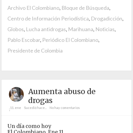
Archivo El Colombiano
,
Bloque de Búsqueda
,
Centro de Información Periodística
,
Drogadicción
,
Globos
,
Lucha antidrogas
,
Marihuana
,
Noticias
,
Pablo Escobar
,
Periódico El Colombiano
,
Presidente de Colombia
Aumenta abuso de
drogas
11. ene
Sucedió hace...
No hay comentarios
;
Un día como hoy
El Colombiano, Ene 11