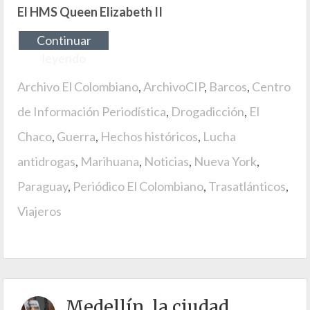
El HMS Queen Elizabeth II
Continuar
leyendo
Archivo El Colombiano
,
ArchivoCIP
,
Barcos
,
Centro
de Información Periodística
,
Drogadicción
,
El
Chaco
,
Guerra
,
Hechos históricos
,
Lucha
antidrogas
,
Marihuana
,
Noticias
,
Nueva York
,
Paraguay
,
Periódico El Colombiano
,
Trasatlánticos
,
Viajeros
Medellín, la ciudad