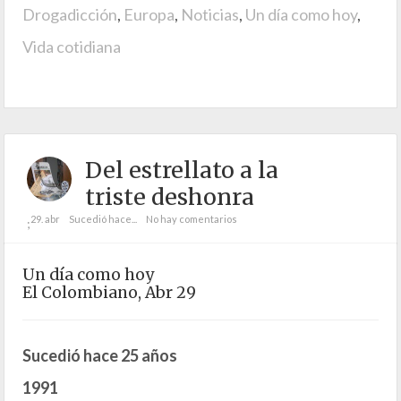
Drogadicción
,
Europa
,
Noticias
,
Un día como hoy
,
Vida cotidiana
Del estrellato a la
triste deshonra
29. abr
Sucedió hace...
No hay comentarios
;
Un día como hoy
El Colombiano, Abr 29
Sucedió hace 25 años
1991