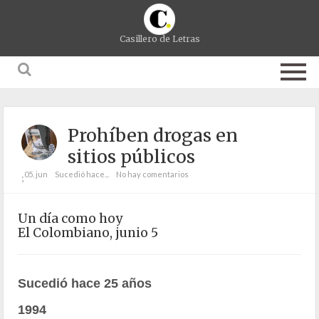
Casillero de Letras
Prohíben drogas en
sitios públicos
05. jun
Sucedió hace...
No hay comentarios
;
Un día como hoy
El Colombiano, junio 5
Sucedió hace 25 años
1994