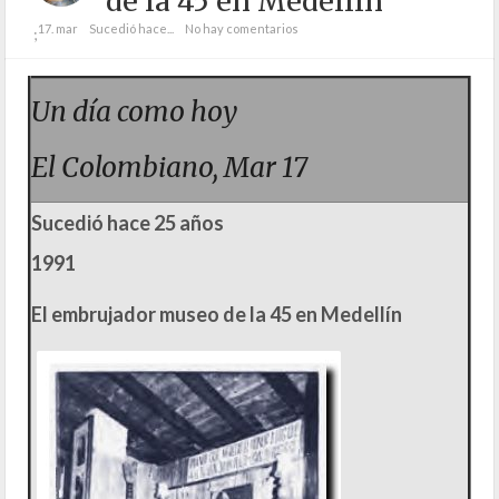
de la 45 en Medellín
17. mar
Sucedió hace...
No hay comentarios
;
Un día como hoy
El Colombiano, Mar 17
Sucedió hace 25 años
1991
El embrujador museo de la 45 en Medellín