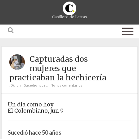
Casillero de Letras
Capturadas dos
mujeres que
practicaban la hechicería
09. jun
Sucedió hace...
No hay comentarios
;
Un día como hoy
El Colombiano, Jun 9
Sucedió hace 50 años