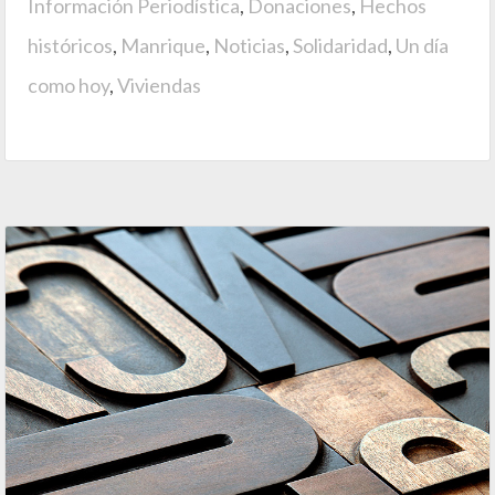
Información Periodística
,
Donaciones
,
Hechos
históricos
,
Manrique
,
Noticias
,
Solidaridad
,
Un día
como hoy
,
Viviendas