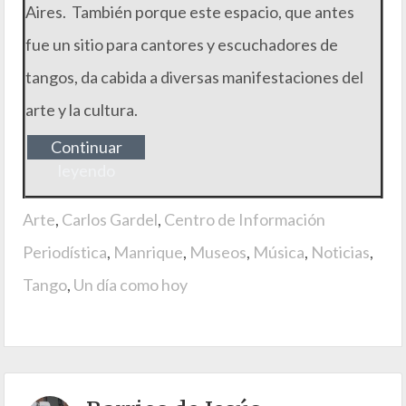
Aires. También porque este espacio, que antes
fue un sitio para cantores y escuchadores de
tangos, da cabida a diversas manifestaciones del
arte y la cultura.
Continuar
leyendo
Arte
,
Carlos Gardel
,
Centro de Información
Periodística
,
Manrique
,
Museos
,
Música
,
Noticias
,
Tango
,
Un día como hoy