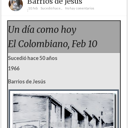
Barrios de Jesús
10. feb
Sucedió hace...
No hay comentarios
;
Un día como hoy
El Colombiano, Feb 10
Sucedió hace 50 años
1966
Barrios de Jesús