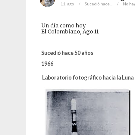
11. ago
/
Sucedió hace...
/
No ha
;
Un día como hoy
El Colombiano, Ago 11
Sucedió hace 50 años
1966
Laboratorio fotográfico hacia la Luna