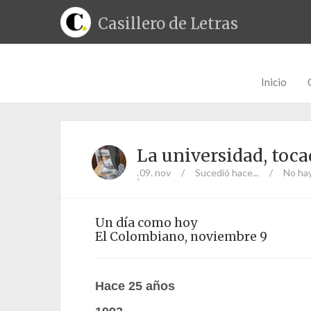
Casillero de Letras
Inicio
La universidad, toca
09. nov
/
Sucedió hace...
/
No ha
;
Un día como hoy
El Colombiano, noviembre 9
Hace 25 años