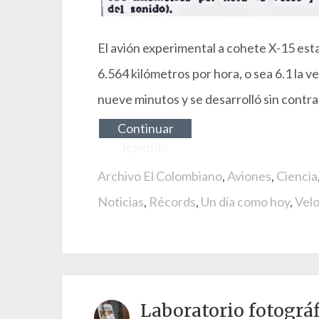
El avión experimental a cohete X-15 esta
6.564 kilómetros por hora, o sea 6.1 la 
nueve minutos y se desarrolló sin contr
Continuar
leyendo
Archivo El Colombiano
,
Aviones
,
Ciencia
Noticias
,
Récords
,
Un día como hoy
,
Velo
Laboratorio fotográf