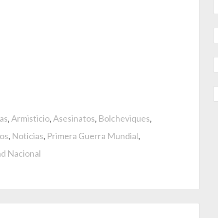
as
,
Armisticio
,
Asesinatos
,
Bolcheviques
,
cos
,
Noticias
,
Primera Guerra Mundial
,
ad Nacional