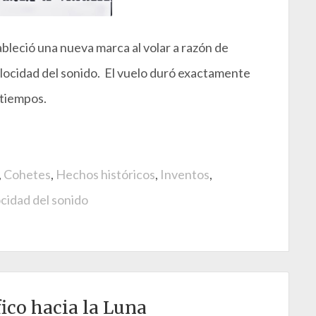
bleció una nueva marca al volar a razón de
velocidad del sonido. El vuelo duró exactamente
atiempos.
,
Cohetes
,
Hechos históricos
,
Inventos
,
cidad del sonido
ico hacia la Luna