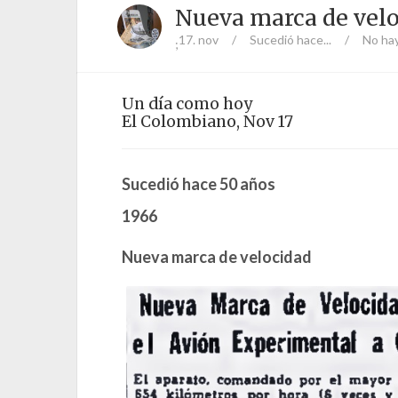
Nueva marca de vel
17. nov
/
Sucedió hace...
/
No ha
;
Un día como hoy
El Colombiano, Nov 17
Sucedió hace 50 años
1966
Nueva marca de velocidad