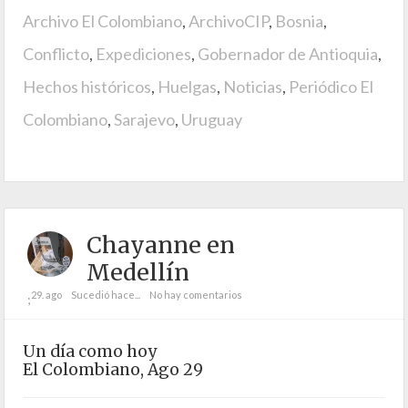
Archivo El Colombiano
,
ArchivoCIP
,
Bosnia
,
Conflicto
,
Expediciones
,
Gobernador de Antioquia
,
Hechos históricos
,
Huelgas
,
Noticias
,
Periódico El
Colombiano
,
Sarajevo
,
Uruguay
Chayanne en
Medellín
29. ago
Sucedió hace...
No hay comentarios
;
Un día como hoy
El Colombiano, Ago 29