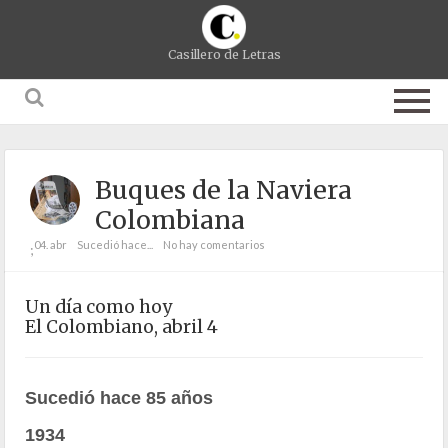
Casillero de Letras
Buques de la Naviera
Colombiana
04. abr
Sucedió hace...
No hay comentarios
;
Un día como hoy
El Colombiano, abril 4
Sucedió hace 85 años
1934