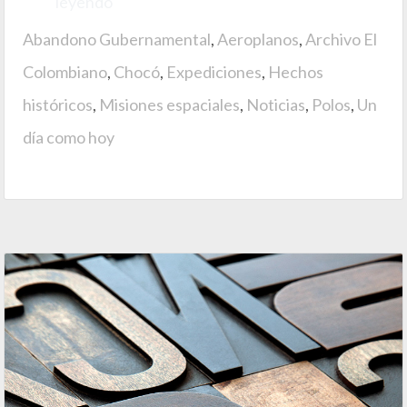
leyendo
Abandono Gubernamental
,
Aeroplanos
,
Archivo El
Colombiano
,
Chocó
,
Expediciones
,
Hechos
históricos
,
Misiones espaciales
,
Noticias
,
Polos
,
Un
día como hoy