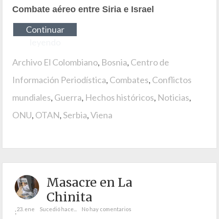
Combate aéreo entre Siria e Israel
Continuar
leyendo
Archivo El Colombiano
,
Bosnia
,
Centro de
Información Periodística
,
Combates
,
Conflictos
mundiales
,
Guerra
,
Hechos históricos
,
Noticias
,
ONU
,
OTAN
,
Serbia
,
Viena
Masacre en La
Chinita
23. ene
Sucedió hace...
No hay comentarios
;