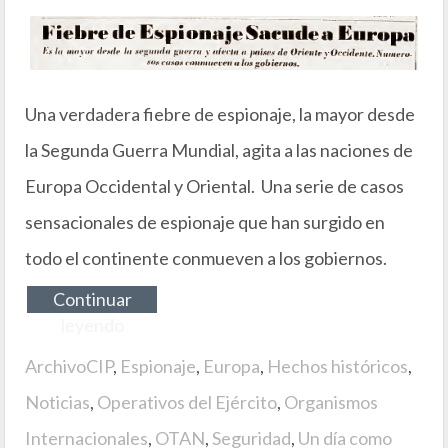
Una verdadera fiebre de espionaje, la mayor desde
la Segunda Guerra Mundial, agita a las naciones de
Europa Occidental y Oriental. Una serie de casos
sensacionales de espionaje que han surgido en
todo el continente conmueven a los gobiernos.
Continuar
leyendo
ArchivoCIP
,
Espionaje
,
Europa
,
Hechos históricos
,
Noticias
,
Operativos del Ejército
,
Organismos
Internacionales
,
OTAN
,
Seguridad
,
Un día como