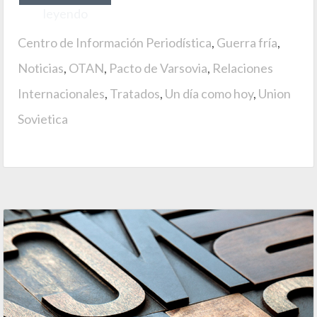
leyendo
Centro de Información Periodística
,
Guerra fría
,
Noticias
,
OTAN
,
Pacto de Varsovia
,
Relaciones
Internacionales
,
Tratados
,
Un día como hoy
,
Union
Sovietica