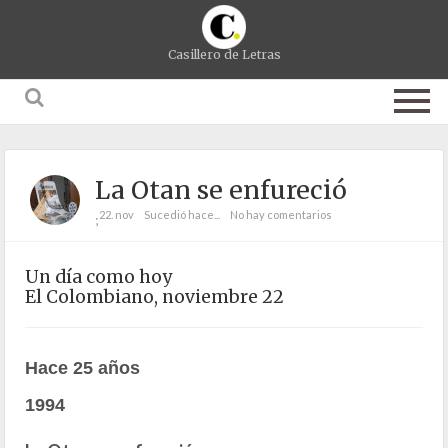
Casillero de Letras
La Otan se enfureció
22. nov
Sucedió hace...
No hay comentarios
;
Un día como hoy
El Colombiano, noviembre 22
Hace 25 años
1994