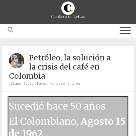
Casillero de Letras
Petróleo, la solución a
la crisis del café en
Colombia
15. ago
Sucedió hace...
No hay comentarios
;
Sucedió hace 50 años
El Colombiano,
Agosto 15
de 1962