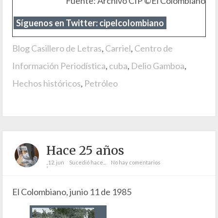
Fuente: Archivo CIP ©El Colombiano
Síguenos en Twitter: cipelcolombiano
Blog Casillero de Letras
,
Carriel
,
Centro de
Información Periodística
,
cuba
,
Delio Gamboa
,
Hechos históricos
,
Petróleo
Hace 25 años
12. jun
Sucedió hace...
No hay comentarios
;
El Colombiano, junio 11 de 1985