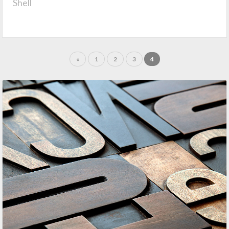
Shell
«
1
2
3
4