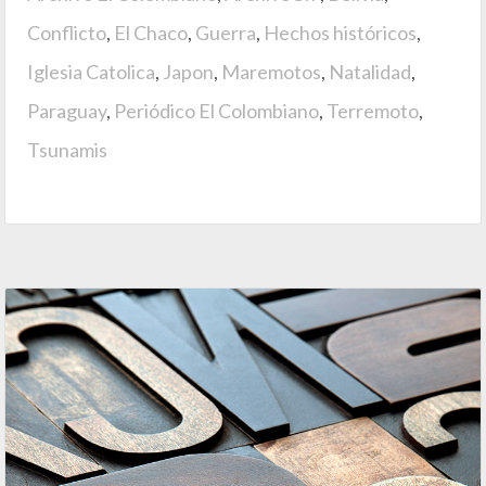
Conflicto
,
El Chaco
,
Guerra
,
Hechos históricos
,
Iglesia Catolica
,
Japon
,
Maremotos
,
Natalidad
,
Paraguay
,
Periódico El Colombiano
,
Terremoto
,
Tsunamis