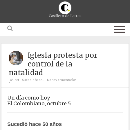
Casillero de Letras
Iglesia protesta por
control de la
natalidad
05. oct
Sucedió hace...
No hay comentarios
;
Un día como hoy
El Colombiano, octubre 5
Sucedió hace 50 años