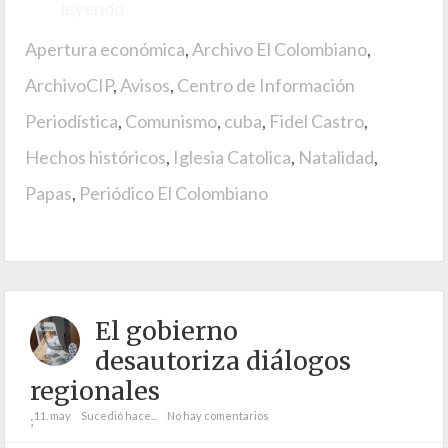
leyendo
Apertura económica
,
Archivo El Colombiano
,
ArchivoCIP
,
Avisos
,
Centro de Información
Periodística
,
Comunismo
,
cuba
,
Fidel Castro
,
Hechos históricos
,
Iglesia Catolica
,
Natalidad
,
Papas
,
Periódico El Colombiano
El gobierno
desautoriza diálogos
regionales
11. may
Sucedió hace...
No hay comentarios
;