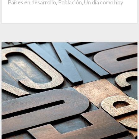
Países en desarrollo
,
Población
,
Un día como hoy