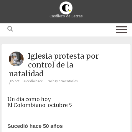
Casillero de Letras
Iglesia protesta por
control de la
natalidad
05. oct
Sucedió hace...
No hay comentarios
;
Un día como hoy
El Colombiano, octubre 5
Sucedió hace 50 años