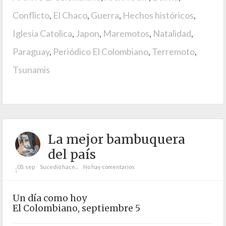
Conflicto
,
El Chaco
,
Guerra
,
Hechos históricos
,
Iglesia Catolica
,
Japon
,
Maremotos
,
Natalidad
,
Paraguay
,
Periódico El Colombiano
,
Terremoto
,
Tsunamis
La mejor bambuquera
del país
05. sep
Sucedió hace...
No hay comentarios
;
Un día como hoy
El Colombiano, septiembre 5