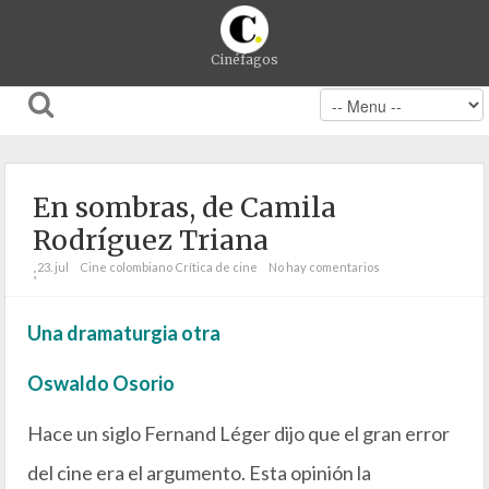
Cinéfagos
En sombras, de Camila
Rodríguez Triana
23. jul
Cine colombiano
Crítica de cine
No hay comentarios
;
Una dramaturgia otra
Oswaldo Osorio
Hace un siglo Fernand Léger dijo que el gran error
del cine era el argumento. Esta opinión la