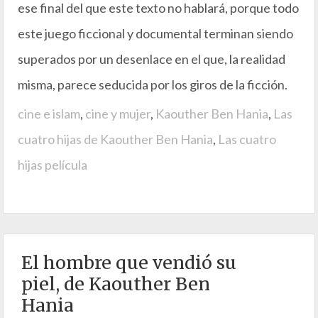
ese final del que este texto no hablará, porque todo
este juego ficcional y documental terminan siendo
superados por un desenlace en el que, la realidad
misma, parece seducida por los giros de la ficción.
cine e islam
,
cine y mujer
,
Kaouther Ben Hania
,
Las
cuatro hijas de Kaouther Ben Hania
,
Las cuatro
hijas película
El hombre que vendió su
piel, de Kaouther Ben
Hania