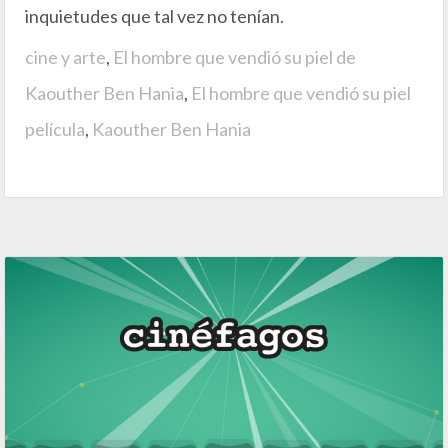
inquietudes que tal vez no tenían.
cine y arte
,
El hombre que vendió su piel de
Kaouther Ben Hania
,
El hombre que vendió su piel
película
,
Kaouther Ben Hania