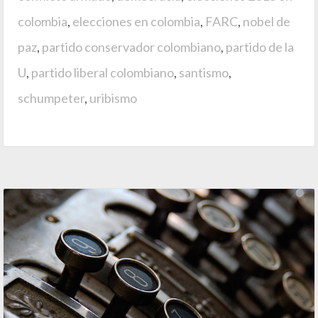
colombia
,
elecciones en colombia
,
FARC
,
nobel de
paz
,
partido conservador colombiano
,
partido de la
U
,
partido liberal colombiano
,
santismo
,
schumpeter
,
uribismo