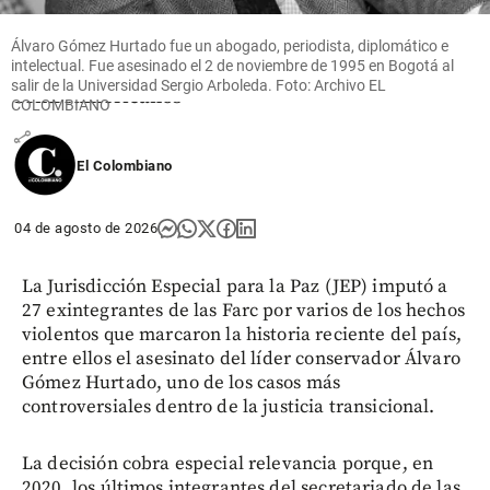
alto a dueña de las
vallas: María
Álvaro Gómez Hurtado fue un abogado, periodista, diplomático e
Fernanda Murillo
intelectual. Fue asesinado el 2 de noviembre de 1995 en Bogotá al
hizo historia en
salir de la Universidad Sergio Arboleda. Foto: Archivo EL
Centroamericanos
COLOMBIANO
share
El Colombiano
04 de agosto de 2026
La Jurisdicción Especial para la Paz (JEP) imputó a
27 exintegrantes de las Farc por varios de los hechos
violentos que marcaron la historia reciente del país,
entre ellos el asesinato del líder conservador Álvaro
Gómez Hurtado, uno de los casos más
controversiales dentro de la justicia transicional.
La decisión cobra especial relevancia porque, en
2020, los últimos integrantes del secretariado de las