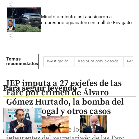
share
Minuto a minuto: así asesinaron a
empresario aguacatero en mall de Envigado
share
Temas
Investigación
Medios de comunicación
Period
recomendados
JEP imputa a 27 exjefes de las
Para seguir leyendo
Farc por crimen de Álvaro
Gómez Hurtado, la bomba del
club El Nogal y otros casos
Hay que recordar que los últimos
integrantes del secretariado de las Farc