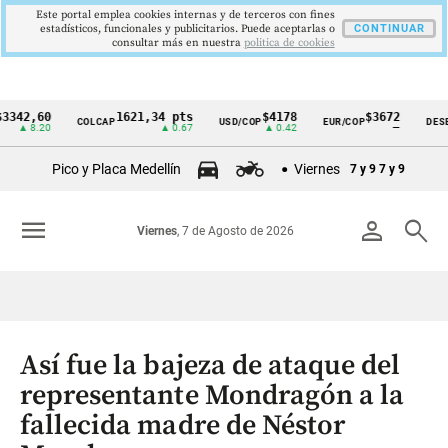
Este portal emplea cookies internas y de terceros con fines
estadísticos, funcionales y publicitarios. Puede aceptarlas o
CONTINUAR
consultar más en nuestra
politica de cookies
,60
1621,34 pts
$4178
$3672
COLCAP
USD/COP
EUR/COP
DESEMPLE
Cintillo
8.20
▲ 0.67
▲ 0.42
—
de
Pico y Placa Medellín
Viernes
7 y 9
7 y 9
indicadores
económicos
menu
person
search
Viernes
, 7 de Agosto de 2026
Colombia
Así fue la bajeza de ataque del
representante Mondragón a la
fallecida madre de Néstor