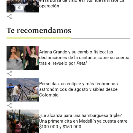
en la Bolsa de Valores? Así fue la histórica
operación
share
Te recomendamos
Ariana Grande y su cambio físico: las
declaraciones de la cantante sobre su cuerpo
tras el revuelo por
Petal
share
Perseidas, un eclipse y más fenómenos
astronómicos de agosto visibles desde
Colombia
share
¿Le alcanza para una hamburguesa triple?
Una primera cita en Medellín ya cuesta entre
$100.000 y $150.000