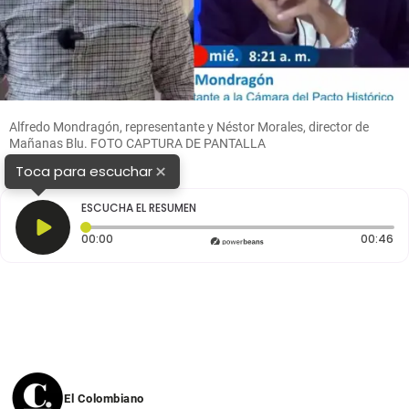
Alfredo Mondragón, representante y Néstor Morales, director de
Mañanas Blu. FOTO CAPTURA DE PANTALLA
×
Toca para escuchar
ESCUCHA EL RESUMEN
Tiempo transcurrido: 0 segundos
Du
00:00
00:46
El Colombiano