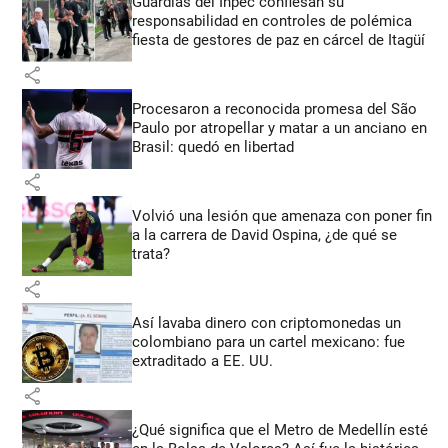
Guardias del Inpec confiesan su
responsabilidad en controles de polémica
fiesta de gestores de paz en cárcel de Itagüí
share
Procesaron a reconocida promesa del São
Paulo por atropellar y matar a un anciano en
Brasil: quedó en libertad
share
Volvió una lesión que amenaza con poner fin
a la carrera de David Ospina, ¿de qué se
trata?
share
Así lavaba dinero con criptomonedas
un
colombiano para un cartel mexicano: fue
extraditado a EE. UU.
share
¿Qué significa que el Metro de Medellín esté