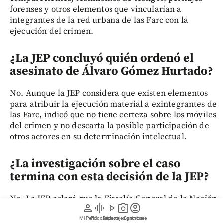
forenses y otros elementos que vincularían a
integrantes de la red urbana de las Farc con la
ejecución del crimen.
¿La JEP concluyó quién ordenó el
asesinato de Álvaro Gómez Hurtado?
No. Aunque la JEP considera que existen elementos
para atribuir la ejecución material a exintegrantes de
las Farc, indicó que no tiene certeza sobre los móviles
del crimen y no descarta la posible participación de
otros actores en su determinación intelectual.
¿La investigación sobre el caso
termina con esta decisión de la JEP?
No. La JEP aclaró que la Fiscalía General de la Nación
person
graphic_eq
play_arrow
photo_camera
account_circle
y la Comisión de Investigación y Acusación de la
Cámara conservan sus competencias para investigar a
Mi Perfil
Pódcast
Reportajes gráficos
Videos
Suscríbete