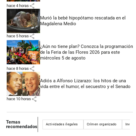
share
hace 4 horas
Murió la bebé hipopótamo rescatada en el
Magdalena Medio
share
hace 5 horas
¿Aún no tiene plan? Conozca la programación
de la Feria de las Flores 2026 para este
miércoles 5 de agosto
share
hace 8 horas
Adiós a Alfonso Lizarazo: los hitos de una
vida entre el humor, el secuestro y el Senado
share
hace 10 horas
Temas
Actividades ilegales
Crímen organizado
Invest
recomendados