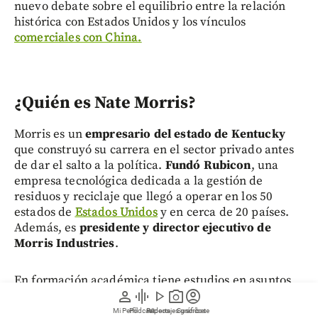
nuevo debate sobre el equilibrio entre la relación
histórica con Estados Unidos y los vínculos
comerciales con China.
¿Quién es Nate Morris?
Morris es un
empresario del estado de Kentucky
que construyó su carrera en el sector privado antes
de dar el salto a la política.
Fundó Rubicon
, una
empresa tecnológica dedicada a la gestión de
residuos y reciclaje que llegó a operar en los 50
estados de
Estados Unidos
y en cerca de 20 países.
Además, es
presidente y director ejecutivo de
Morris Industries
.
En formación académica tiene estudios en asuntos
person
graphic_eq
play_arrow
photo_camera
account_circle
internacionales en la
Universidad George
Washington
y de negocios en la
Universidad de
Mi Perfil
Pódcast
Reportajes gráficos
Videos
Suscríbete