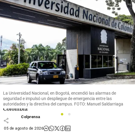
share
Economía
Anif
propone
ajuste
fiscal de
$53
billones
para
La Universidad Nacional, en Bogotá, encendió las alarmas de
evitar una
seguridad e impulsó un despliegue de emergencia entre las
crisis en
autoridades y la directiva del campus. FOTO: Manuel Saldarriaga
Colombia
1
2
Colprensa
share
05 de agosto de 2026