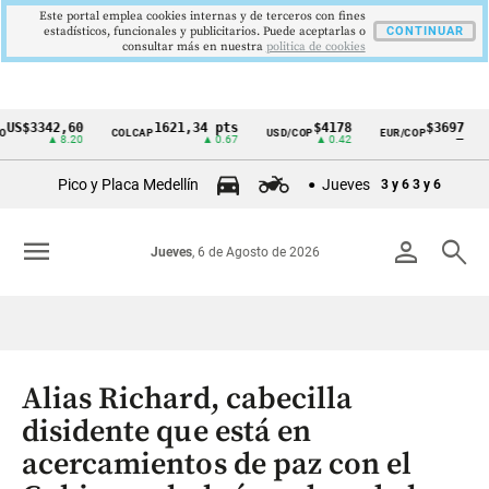
Este portal emplea cookies internas y de terceros con fines
estadísticos, funcionales y publicitarios. Puede aceptarlas o
CONTINUAR
consultar más en nuestra
politica de cookies
342,60
1621,34 pts
$4178
$3697
COLCAP
USD/COP
EUR/COP
DESE
Cintillo
▲ 8.20
▲ 0.67
▲ 0.42
—
de
Pico y Placa Medellín
Jueves
3 y 6
3 y 6
indicadores
económicos
menu
person
search
Jueves
, 6 de Agosto de 2026
Colombia
Alias Richard, cabecilla
disidente que está en
acercamientos de paz con el