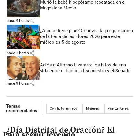
Murió la bebé hipopótamo rescatada en el
Magdalena Medio
share
hace 4 horas
¿Aún no tiene plan? Conozca la programación
de la Feria de las Flores 2026 para este
miércoles 5 de agosto
share
hace 7 horas
Adiós a Alfonso Lizarazo: los hitos de una
vida entre el humor, el secuestro y el Senado
share
hace 9 horas
Temas
Conflicto armado
Mujeres
Fuerza Aérea
recomendados
¿Día Distrital de Oración? El
Para seguir leyendo