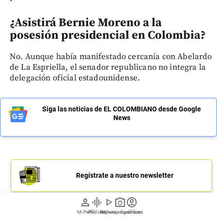
¿Asistirá Bernie Moreno a la
posesión presidencial en Colombia?
No. Aunque había manifestado cercanía con Abelardo
de La Espriella, el senador republicano no integra la
delegación oficial estadounidense.
Siga las noticias de EL COLOMBIANO desde Google
News
Regístrate a nuestro newsletter
person
graphic_eq
play_arrow
photo_camera
account_circle
Mi Perfil
Pódcast
Reportajes gráficos
Videos
Suscríbete
Únete a nuestro canal de Whatsapp