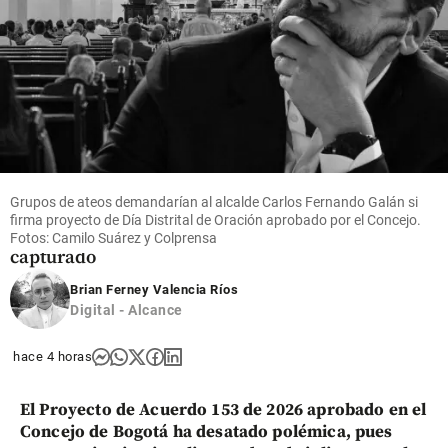
Mundo
En Grecia
encontraron
muerta a
una mujer
Grupos de ateos demandarían al alcalde Carlos Fernando Galán si
en una
firma proyecto de Día Distrital de Oración aprobado por el Concejo.
maleta: hay
Fotos: Camilo Suárez y Colprensa
capturado
Brian Ferney Valencia Ríos
share
Digital - Alcance
hace 4 horas
El Proyecto de Acuerdo 153 de 2026 aprobado en el
Concejo de Bogotá ha desatado polémica, pues