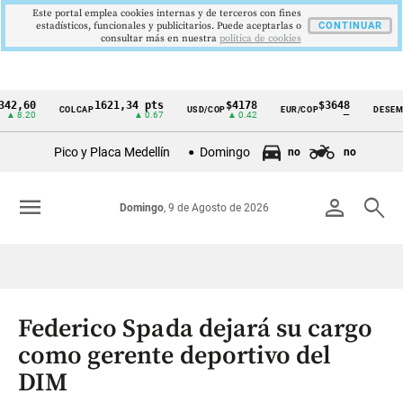
Este portal emplea cookies internas y de terceros con fines
estadísticos, funcionales y publicitarios. Puede aceptarlas o
CONTINUAR
consultar más en nuestra
politica de cookies
0
1621,34 pts
$4178
$3648
9
COLCAP
USD/COP
EUR/COP
DESEMPLEO
Cintillo
0
▲ 0.67
▲ 0.42
—
▼
de
Pico y Placa Medellín
Domingo
no
no
indicadores
económicos
menu
person
search
Domingo
, 9 de Agosto de 2026
Colombia
Federico Spada dejará su cargo
como gerente deportivo del
DIM