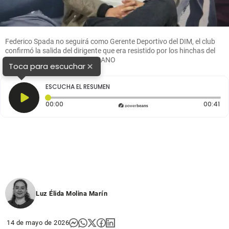
Federico Spada no seguirá como Gerente Deportivo del DIM, el club
confirmó la salida del dirigente que era resistido por los hinchas del
Poderoso. FOTO EL COLOMBIANO
×
Toca para escuchar
ESCUCHA EL RESUMEN
Tiempo transcurrido: 0 segundos
Du
00:00
00:41
Luz Élida Molina Marín
14 de mayo de 2026