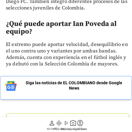
Diego FC. También integró diferentes procesos de las
selecciones juveniles de Colombia.
¿Qué puede aportar Ian Poveda al
equipo?
El extremo puede aportar velocidad, desequilibrio en
el uno contra uno y variantes por ambas bandas.
Además, cuenta con experiencia en el fútbol inglés y
ya debutó con la Selección Colombia de mayores.
Siga las noticias de EL COLOMBIANO desde Google
News
person
graphic_eq
play_arrow
photo_camera
account_circle
Regístrate a nuestro newsletter
Mi Perfil
Pódcast
Reportajes gráficos
Videos
Suscríbete