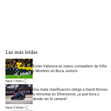
Las más leídas
Enner Valencia es nuevo compañero de Villa
y Montero en Boca Juniors
share
hace 1 hora
Una mala clasificación obliga a David Alonso
a remontar en Silverstone; ¿a qué hora y
dónde ver la carrera?
share
hace 2 horas