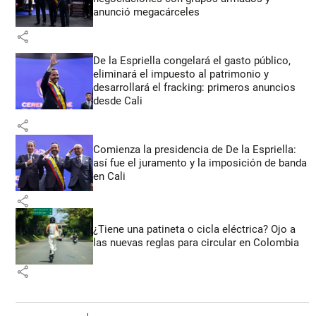
anunció megacárceles
share
De la Espriella congelará el gasto público,
eliminará el impuesto al patrimonio y
desarrollará el fracking: primeros anuncios
desde Cali
share
Comienza la presidencia de De la Espriella:
así fue el juramento y la imposición de banda
en Cali
share
¿Tiene una patineta o cicla eléctrica? Ojo a
las nuevas reglas para circular en Colombia
share