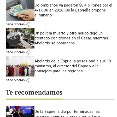
Colombianos ya pagaron $8,4 billones por el
4x1.000 en 2026; De la Espriella propone
eliminarlo
share
hace 3 horas
Un policía muerto y otro herido dejó un
atentado con drones en el Cesar, mientras
Abelardo se posionaba
share
hace 2 horas
Abelardo de la Espriella posesionó a sus 18
ministros, al director del Dapre y a la
consejera para las regiones
share
hace 5 horas
Te recomendamos
De la Espriella dio por terminadas las
negociaciones con grupos armados y