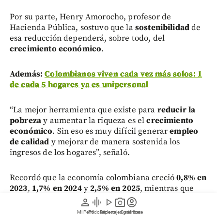
Por su parte, Henry Amorocho, profesor de
Hacienda Pública, sostuvo que la
sostenibilidad
de
esa reducción dependerá, sobre todo, del
crecimiento económico
.
Además:
Colombianos viven cada vez más solos: 1
de cada 5 hogares ya es unipersonal
“La mejor herramienta que existe para
reducir la
pobreza
y aumentar la riqueza es el
crecimiento
económico
. Sin eso es muy difícil generar
empleo
de calidad
y mejorar de manera sostenida los
ingresos de los hogares”, señaló.
Recordó que la economía colombiana creció
0,8% en
2023
,
1,7% en 2024
y
2,5% en 2025
, mientras que
para
2026
se proyecta una expansión cercana al
person
graphic_eq
play_arrow
photo_camera
account_circle
2,2%
, un ritmo que, a su juicio, es insuficiente para
Mi Perfil
Pódcast
Reportajes gráficos
Videos
Suscríbete