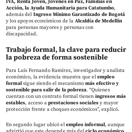
IVA, Renta Joven, Jóvenes en Paz, Familias en
Acción, la Ayuda Humanitaria para Catatumbo
,
además del
Ingreso Mínimo Garantizado de Bogotá
y los apoyos económicos de la
Alcaldía de Medellín
para personas mayores y personas con
discapacidad.
Trabajo formal, la clave para reducir
la pobreza de forma sostenible
Para Luis Fernando Ramírez, investigador y analista
económico, la evidencia muestra que el
empleo
formal
sigue siendo el mecanismo
más efectivo y
sostenible para salir de la pobreza
. “Quienes
cuentan con un contrato formal tienen
ingresos más
estables
, acceso a
prestaciones sociales
y mayor
protección frente a choques económicos”, explicó.
En segundo lugar ubicó el
empleo informal
, aunque
advirtió que este depende más del
ciclo económico