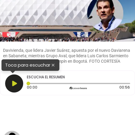
Davivienda, que lidera Javier Suárez, apuesta por el nuevo Daviarena
en Sabaneta; mientras Grupo Aval, que lidera Luis Carlos Sarmiento
Gutiérrez, transformará El Campín en Bogotá. FOTO CORTESÍA
×
Toca para escuchar
ESCUCHA EL RESUMEN
Tiempo transcurrido: 0 segundos
Du
00:00
00:56