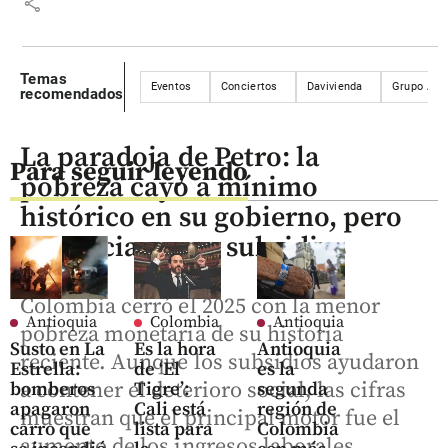
share
Temas
Eventos
Conciertos
Davivienda
Grupo Ava
recomendados
La paradoja de Petro: la
Para seguir leyendo
pobreza cayó a mínimo
histórico en su gobierno, pero
no gracias a sus subsidios
Colombia cerró el 2025 con la menor
Antioquia
Colombia
Antioquia
pobreza monetaria de su historia
Susto en La
Es la hora
Antioquia
reciente. Aunque los subsidios ayudaron
Estrella:
de ‘El
es la
a contener el deterioro social, las cifras
bomberos
Tigre’:
segunda
apagaron
Cali está
región de
muestran que el principal motor fue el
carro que
lista para
Colombia
aumento de los ingresos laborales.