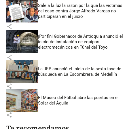
Sale a la luz la razón por la que las víctimas
del caso contra Jorge Alfredo Vargas no
participarán en el juicio
share
¡Por fin! Gobernador de Antioquia anunció el
inicio de instalación de equipos
electromecánicos en Túnel del Toyo
share
La JEP anunció el inicio de la sexta fase de
búsqueda en La Escombrera, de Medellín
share
El Museo del Fútbol abre las puertas en el
Solar del Águila
share
Te recomendamos