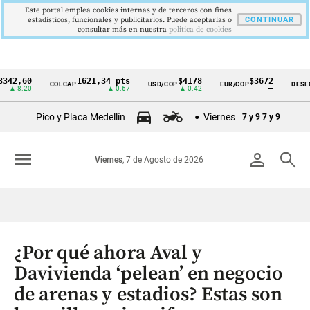
Este portal emplea cookies internas y de terceros con fines
estadísticos, funcionales y publicitarios. Puede aceptarlas o
CONTINUAR
consultar más en nuestra
politica de cookies
60
1621,34 pts
$4178
$3672
COLCAP
USD/COP
EUR/COP
DESEMPLEO
Cintillo
.20
▲ 0.67
▲ 0.42
—
de
Pico y Placa Medellín
Viernes
7 y 9
7 y 9
indicadores
económicos
menu
person
search
Viernes
, 7 de Agosto de 2026
Colombia
¿Por qué ahora Aval y
Davivienda ‘pelean’ en negocio
de arenas y estadios? Estas son