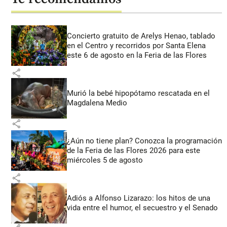
Concierto gratuito de Arelys Henao, tablado
en el Centro y recorridos por Santa Elena
este 6 de agosto en la Feria de las Flores
share
Murió la bebé hipopótamo rescatada en el
Magdalena Medio
share
¿Aún no tiene plan? Conozca la programación
de la Feria de las Flores 2026 para este
miércoles 5 de agosto
share
Adiós a Alfonso Lizarazo: los hitos de una
vida entre el humor, el secuestro y el Senado