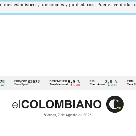
 fines estadísticos, funcionales y publicitarios. Puede aceptarlas
$3672
9,9 %
2,8 %
EUR/COP
DESEMPLEO
PIB
TRM
Euro Spot
Tasa Nacional
Crec. Anual
Tasa Rep. Mon
—
▼ 0.30
▲ 0.10
Viernes
, 7 de Agosto de 2026