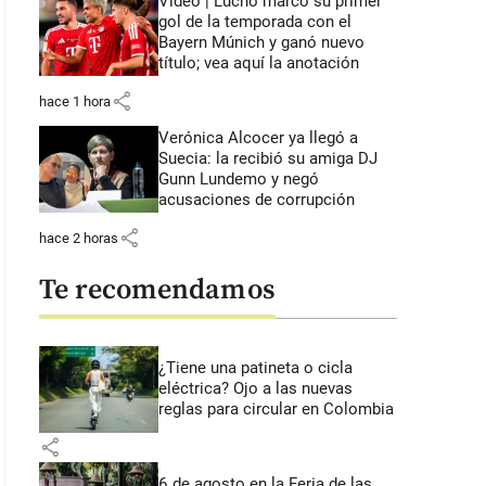
Video | Lucho marcó su primer
gol de la temporada con el
Bayern Múnich y ganó nuevo
título; vea aquí la anotación
share
hace 1 hora
Verónica Alcocer ya llegó a
Suecia: la recibió su amiga DJ
Gunn Lundemo y negó
acusaciones de corrupción
share
hace 2 horas
Te recomendamos
¿Tiene una patineta o cicla
eléctrica? Ojo a las nuevas
reglas para circular en Colombia
share
6 de agosto en la Feria de las