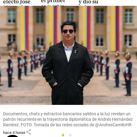
el primer
electo José
y dio su
semestre
Manuel
“pleno
de 2026
Restrepo en el
apoyo” a
evento
Infantino
share
share
share
Deportes
De reina del salto
alto a dueña de las
vallas: María
Fernanda Murillo
hizo historia en
Documentos, chats y extractos bancarios salidos a la luz revelan un
Centroamericanos
patrón recurrente en la trayectoria diplomática de Andrés Hernández
Ramírez. FOTO: Tomada de las redes sociales de @AndresCamiloHR
share
hace 4 horas
1
2