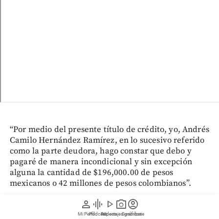
“Por medio del presente título de crédito, yo, Andrés
Camilo Hernández Ramírez, en lo sucesivo referido
como la parte deudora, hago constar que debo y
pagaré de manera incondicional y sin excepción
alguna la cantidad de $196,000.00 de pesos
mexicanos o 42 millones de pesos colombianos”.
person
graphic_eq
play_arrow
photo_camera
account_circle
El documento fijaba como fecha límite el 31 de
Mi Perfil
Pódcast
Reportajes gráficos
Videos
Suscríbete