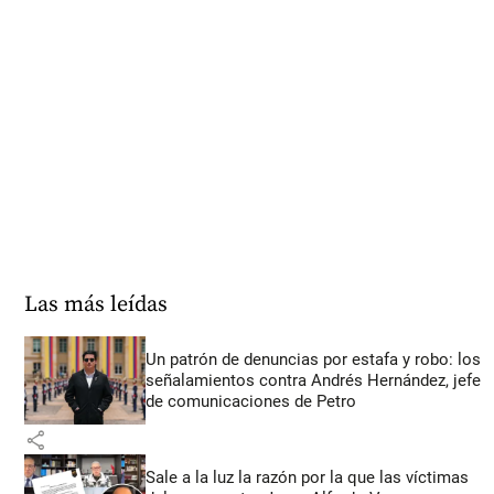
Las más leídas
Un patrón de denuncias por estafa y robo: los
señalamientos contra Andrés Hernández, jefe
de comunicaciones de Petro
share
Sale a la luz la razón por la que las víctimas