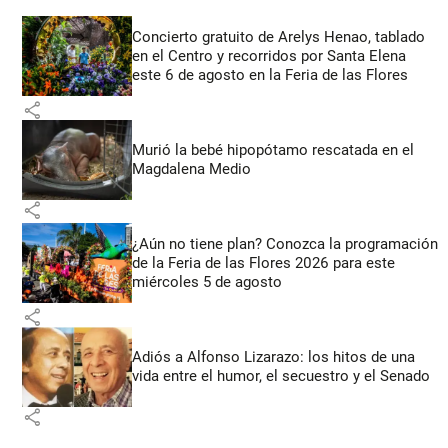
Concierto gratuito de Arelys Henao, tablado
en el Centro y recorridos por Santa Elena
este 6 de agosto en la Feria de las Flores
share
Murió la bebé hipopótamo rescatada en el
Magdalena Medio
share
¿Aún no tiene plan? Conozca la programación
de la Feria de las Flores 2026 para este
miércoles 5 de agosto
share
Adiós a Alfonso Lizarazo: los hitos de una
vida entre el humor, el secuestro y el Senado
share