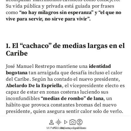
Su vida pública y privada está guiada por frases
como
“no hay milagros sin esperanza” y “el que no
vive para servir, no sirve para vivir”.
1.
El “cachaco” de medias largas en el
Caribe
José Manuel Restrepo mantiene una
identidad
bogotana
tan arraigada que desafía incluso el calor
del Caribe. Según ha contado el nuevo presidente,
Abelardo De la Espriella
, el vicepresidente electo es
capaz de estar en zonas costeras luciendo sus
inconfundibles
“medias de rombo” de lana
, un
hábito que provoca constantes bromas del nuevo
presidente, quien asegura sentir calor solo de verlo.
person
graphic_eq
play_arrow
photo_camera
account_circle
Esta peculiaridad estética no es fortuita; su esposa,
Mi Perfil
Pódcast
Reportajes gráficos
Videos
Suscríbete