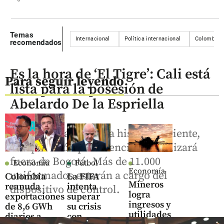
Temas
Internacional
Política internacional
Colombia
recomendados
Es la hora de ‘El Tigre’: Cali está
Para seguir leyendo
lista para la posesión de
Abelardo De la Espriella
Por primera vez en la historia reciente,
una posesión presidencial se realizará
fuera de Bogotá. Más de 11.000
Economía
Fútbol
Economía
uniformados estarán a cargo del
Colombia
La FIFA
Mineros
reanuda
intenta
dispositivo de control.
logra
exportaciones
superar
ingresos y
de 8,6 GWh
su crisis
utilidades
diarios a
con