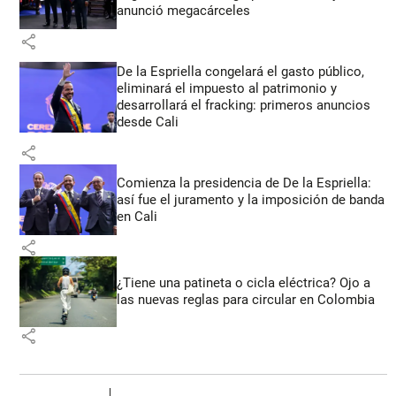
anunció megacárceles
share
De la Espriella congelará el gasto público,
eliminará el impuesto al patrimonio y
desarrollará el fracking: primeros anuncios
desde Cali
share
Comienza la presidencia de De la Espriella:
así fue el juramento y la imposición de banda
en Cali
share
¿Tiene una patineta o cicla eléctrica? Ojo a
las nuevas reglas para circular en Colombia
share