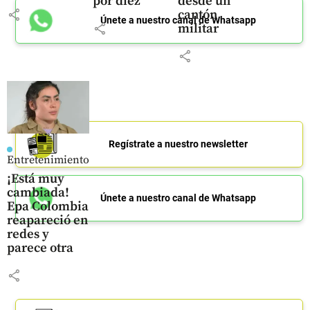
por diez
desde un
share
cantón
Únete a nuestro canal de Whatsapp
share
militar
share
Regístrate a nuestro newsletter
Entretenimiento
¡Está muy
cambiada!
Únete a nuestro canal de Whatsapp
Epa Colombia
reapareció en
redes y
parece otra
share