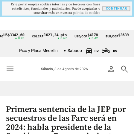
Este portal emplea cookies internas y de terceros con fines
estadísticos, funcionales y publicitarios. Puede aceptarlas o
CONTINUAR
consultar más en nuestra
politica de cookies
$3342,60
1621,34 pts
$4178
$3639
COLCAP
USD/COP
EUR/COP
DE
Cintillo
▲ 8.20
▲ 0.67
▲ 0.42
—
de
Pico y Placa Medellín
Sabado
no
no
indicadores
económicos
menu
person
search
Sábado
, 8 de Agosto de 2026
Colombia
Primera sentencia de la JEP por
secuestros de las Farc será en
2024: habla presidente de la