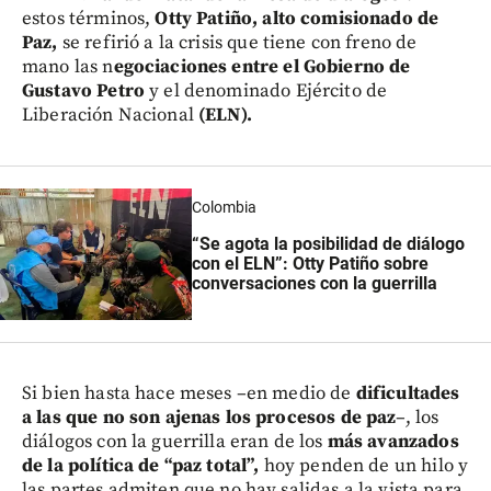
estos términos,
Otty Patiño, alto comisionado de
Paz,
se refirió a la crisis que tiene con freno de
mano las n
egociaciones entre el Gobierno de
Gustavo Petro
y el denominado Ejército de
Liberación Nacional
(ELN).
Colombia
“Se agota la posibilidad de diálogo
con el ELN”: Otty Patiño sobre
conversaciones con la guerrilla
Si bien hasta hace meses –en medio de
dificultades
a las que no son ajenas los procesos de paz
–, los
diálogos con la guerrilla eran de los
más avanzados
de la política de “paz total”,
hoy penden de un hilo y
las partes admiten que no hay salidas a la vista para