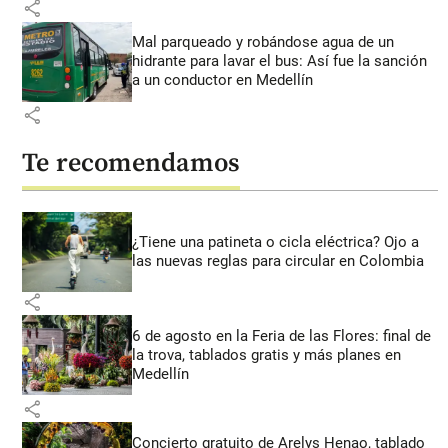
share
Mal parqueado y robándose agua de un
hidrante para lavar el bus: Así fue la sanción
a un conductor en Medellín
share
Te recomendamos
¿Tiene una patineta o cicla eléctrica? Ojo a
las nuevas reglas para circular en Colombia
share
6 de agosto en la Feria de las Flores: final de
la trova, tablados gratis y más planes en
Medellín
share
Concierto gratuito de Arelys Henao, tablado