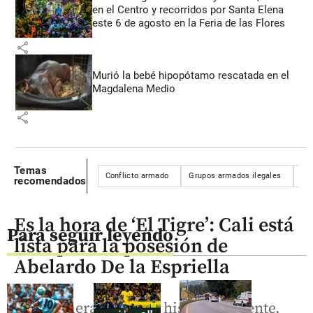
en el Centro y recorridos por Santa Elena
este 6 de agosto en la Feria de las Flores
share
Murió la bebé hipopótamo rescatada en el
Magdalena Medio
share
Temas
Conflicto armado
Grupos armados ilegales
Eln
recomendados
Es la hora de ‘El Tigre’: Cali está
Para seguir leyendo
lista para la posesión de
Abelardo De la Espriella
Por primera vez en la historia reciente,