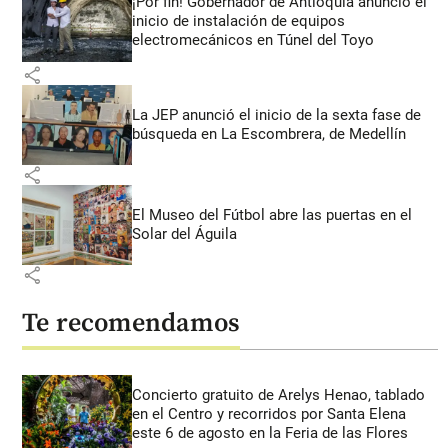
¡Por fin! Gobernador de Antioquia anunció el
inicio de instalación de equipos
electromecánicos en Túnel del Toyo
share
La JEP anunció el inicio de la sexta fase de
búsqueda en La Escombrera, de Medellín
share
El Museo del Fútbol abre las puertas en el
Solar del Águila
share
Te recomendamos
Concierto gratuito de Arelys Henao, tablado
en el Centro y recorridos por Santa Elena
este 6 de agosto en la Feria de las Flores