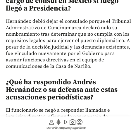
cargo de cónsul en México si luego
llegó a Presidencia?
Hernández debió dejar el consulado porque el Tribunal
Administrativo de Cundinamarca declaró nulo su
nombramiento tras determinar que no cumplía con los
requisitos legales para ejercer el puesto diplomático. A
pesar de la decisión judicial y las denuncias existentes,
fue vinculado nuevamente por el Gobierno para
asumir funciones directivas en el equipo de
comunicaciones de la Casa de Nariño.
¿Qué ha respondido Andrés
Hernández o su defensa ante estas
acusaciones periodísticas?
El funcionario se negó a responder llamadas e
inquiries directas, afirmando por mensaje de
person
graphic_eq
play_arrow
photo_camera
account_circle
WhatsApp que no daría declaraciones hasta reunirse
Mi Perfil
Pódcast
Reportajes gráficos
Videos
Suscríbete
con su vocero y apoderado legal, el abogado Julio