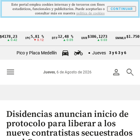
Este portal emplea cookies internas y de terceros con fines
estadísticos, funcionales y publicitarios. Puede aceptarlas o
CONTINUAR
consultar más en nuestra
politica de cookies
8,23
5,81 %
12,48 %
$386,1273
$1.750.905
IPC
DTF
UVR
SMMLV
Cintillo
0.42
▼ 0.12
▲ 0.05
▲ 0.03
—
de
Pico y Placa Medellín
Jueves
3 y 6
3 y 6
indicadores
económicos
menu
person
search
Jueves
, 6 de Agosto de 2026
Colombia
Disidencias anuncian inicio de
protocolo para liberar a los
nueve contratistas secuestrados