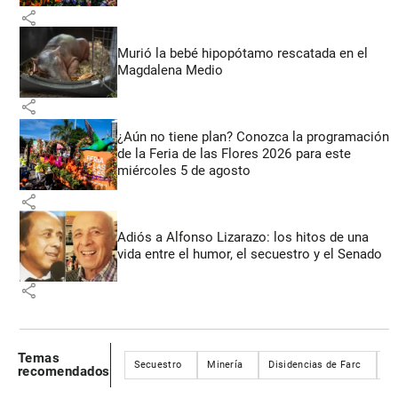
share
Murió la bebé hipopótamo rescatada en el
Magdalena Medio
share
¿Aún no tiene plan? Conozca la programación
de la Feria de las Flores 2026 para este
miércoles 5 de agosto
share
Adiós a Alfonso Lizarazo: los hitos de una
vida entre el humor, el secuestro y el Senado
share
Temas
Secuestro
Minería
Disidencias de Farc
Li
recomendados