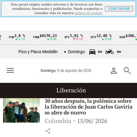
Este portal emplea cookies internas y de terceros con fines
estadísticos, funcionales y publicitarios. Puede aceptarlas o
CONTINUAR
consultar más en nuestra
politica de cookies
2,8 %
$4178,23
5,81 %
12,48 %
$386,1
PIB
TRM
IPC
DTF
UVR
Cintillo
▲ 0.10
▲ 0.42
▼ 0.12
▲ 0.05
▲ 
de
Pico y Placa Medellín
Domingo
no
no
indicadores
económicos
menu
person
search
Domingo
, 9 de Agosto de 2026
Colombia
Liberación
30 años después, la polémica sobre
la liberación de Juan Carlos Gaviria
se abre de nuevo
Colombia
15/06/ 2026
share