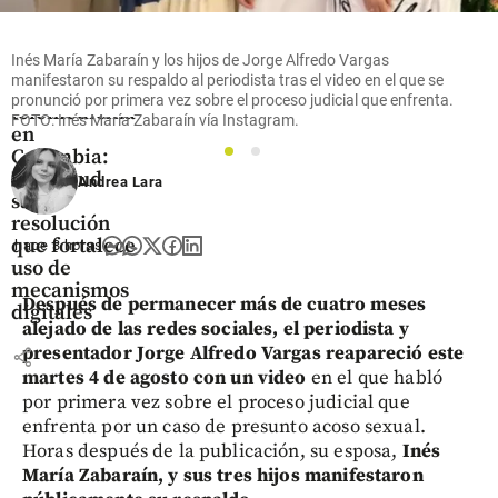
Salud
Inés María Zabaraín y los hijos de Jorge Alfredo Vargas
Actualizan
manifestaron su respaldo al periodista tras el video en el que se
reglas para
pronunció por primera vez sobre el proceso judicial que enfrenta.
telemedicina
FOTO: Inés María Zabaraín vía Instagram.
en
Colombia:
1
2
MinSalud
Andrea Lara
sacó
resolución
que fortalece
hace 3 horas
uso de
mecanismos
Después de permanecer más de cuatro meses
digitales
alejado de las redes sociales, el periodista y
presentador Jorge Alfredo Vargas reapareció este
share
martes 4 de agosto con un video
en el que habló
por primera vez sobre el proceso judicial que
enfrenta por un caso de presunto acoso sexual.
Horas después de la publicación, su esposa,
Inés
María Zabaraín, y sus tres hijos manifestaron