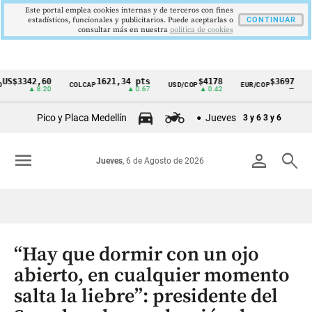
Este portal emplea cookies internas y de terceros con fines
estadísticos, funcionales y publicitarios. Puede aceptarlas o
CONTINUAR
consultar más en nuestra
politica de cookies
342,60
1621,34 pts
$4178
$3697
COLCAP
USD/COP
EUR/COP
DESEM
Cintillo
▲ 8.20
▲ 0.67
▲ 0.42
—
de
Pico y Placa Medellín
Jueves
3 y 6
3 y 6
indicadores
económicos
menu
person
search
Jueves
, 6 de Agosto de 2026
Colombia
“Hay que dormir con un ojo
abierto, en cualquier momento
salta la liebre”: presidente del