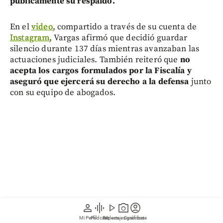
públicamente su respaldo.
En el
video
, compartido a través de su cuenta de
Instagram
, Vargas afirmó que decidió guardar
silencio durante 137 días mientras avanzaban las
actuaciones judiciales. También reiteró que
no
acepta los cargos formulados por la Fiscalía y
aseguró que ejercerá su derecho a la defensa
junto
con su equipo de abogados.
person
graphic_eq
play_arrow
photo_camera
account_circle
Mi Perfil
Pódcast
Reportajes gráficos
Videos
Suscríbete