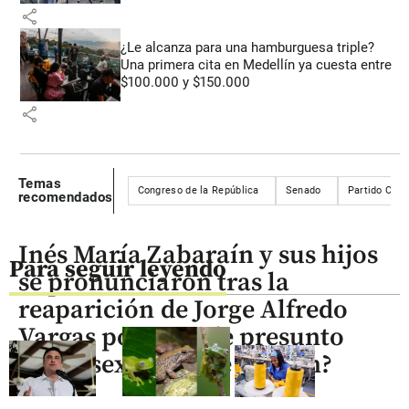
share
¿Le alcanza para una hamburguesa triple?
Una primera cita en Medellín ya cuesta entre
$100.000 y $150.000
share
Temas
Congreso de la República
Senado
Partido Con
recomendados
Inés María Zabaraín y sus hijos
Para seguir leyendo
se pronunciaron tras la
reaparición de Jorge Alfredo
Vargas por caso de presunto
acoso sexual, ¿qué dijeron?