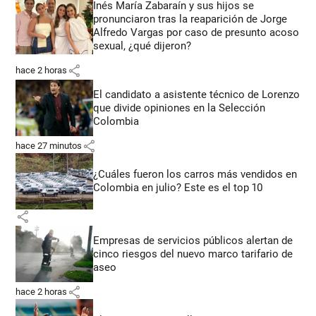
Inés María Zabaraín y sus hijos se
pronunciaron tras la reaparición de Jorge
Alfredo Vargas por caso de presunto acoso
sexual, ¿qué dijeron?
share
hace 2 horas
El candidato a asistente técnico de Lorenzo
que divide opiniones en la Selección
Colombia
share
hace 27 minutos
¿Cuáles fueron los carros más vendidos en
Colombia en julio? Este es el top 10
share
Empresas de servicios públicos alertan de
cinco riesgos del nuevo marco tarifario de
aseo
share
hace 2 horas