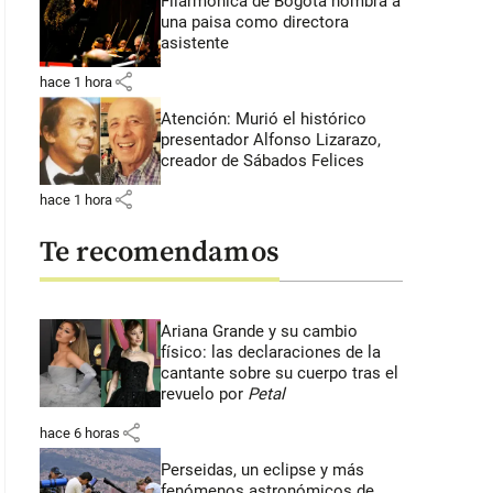
Filarmónica de Bogotá nombra a
una paisa como directora
asistente
share
hace 1 hora
Atención: Murió el histórico
presentador Alfonso Lizarazo,
creador de Sábados Felices
share
hace 1 hora
Te recomendamos
Ariana Grande y su cambio
físico: las declaraciones de la
cantante sobre su cuerpo tras el
revuelo por
Petal
share
hace 6 horas
Perseidas, un eclipse y más
fenómenos astronómicos de