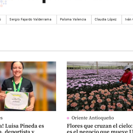
6
Sergio Fajardo Valderrama
Paloma Valencia
Claudia López
Iván
es
Oriente Antioqueño
a! Luisa Pineda es
Flores que cruzan el cielo:
, deportista y
es el negocio que mueve 