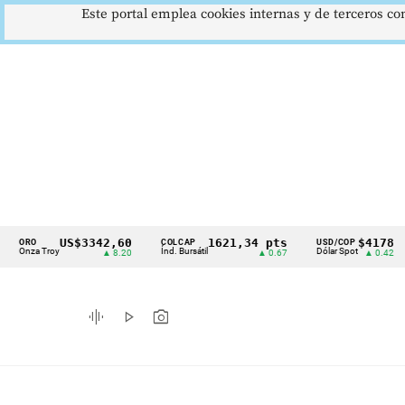
Este portal emplea cookies internas y de terceros con
US$3342,60
1621,34 pts
$4178
O
COLCAP
USD/COP
EU
Cintillo
za Troy
Índ. Bursátil
Dólar Spot
Eur
▲ 8.20
▲ 0.67
▲ 0.42
de
indicadores
graphic_eq
play_arrow
photo_camera
económicos
Colombia