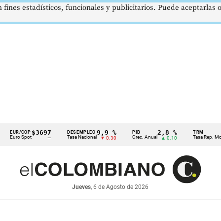
 fines estadísticos, funcionales y publicitarios. Puede aceptarlas
$3697
9,9 %
2,8 %
$
R/COP
DESEMPLEO
PIB
TRM
o Spot
Tasa Nacional
Crec. Anual
Tasa Rep. Moneda
—
▼ 0.30
▲ 0.10
Jueves
, 6 de Agosto de 2026