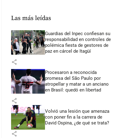
Las más leídas
Guardias del Inpec confiesan su
responsabilidad en controles de
polémica fiesta de gestores de
paz en cárcel de Itagüí
share
Procesaron a reconocida
promesa del São Paulo por
atropellar y matar a un anciano
en Brasil: quedó en libertad
share
Volvió una lesión que amenaza
con poner fin a la carrera de
David Ospina, ¿de qué se trata?
share