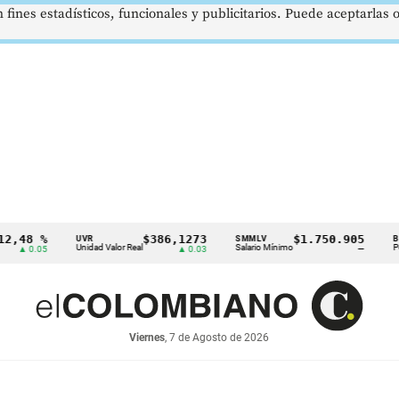
 fines estadísticos, funcionales y publicitarios. Puede aceptarlas
 %
$386,1273
$1.750.905
U
UVR
SMMLV
BRENT
Unidad Valor Real
Salario Mínimo
Petróleo
05
▲ 0.03
—
Viernes
, 7 de Agosto de 2026