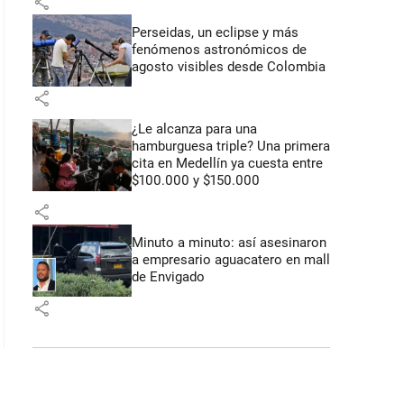
share
Perseidas, un eclipse y más
fenómenos astronómicos de
agosto visibles desde Colombia
share
¿Le alcanza para una
hamburguesa triple? Una primera
cita en Medellín ya cuesta entre
$100.000 y $150.000
share
Minuto a minuto: así asesinaron
a empresario aguacatero en mall
de Envigado
share