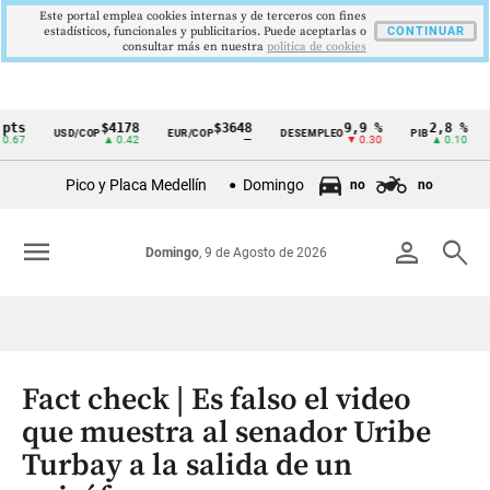
Este portal emplea cookies internas y de terceros con fines
estadísticos, funcionales y publicitarios. Puede aceptarlas o
CONTINUAR
consultar más en nuestra
politica de cookies
$4178
$3648
9,9 %
2,8 %
USD/COP
EUR/COP
DESEMPLEO
PIB
TRM
Cintillo
▲ 0.42
—
▼ 0.30
▲ 0.10
de
Pico y Placa Medellín
Domingo
no
no
indicadores
económicos
menu
person
search
Domingo
, 9 de Agosto de 2026
Colombia
Fact check | Es falso el video
que muestra al senador Uribe
Turbay a la salida de un