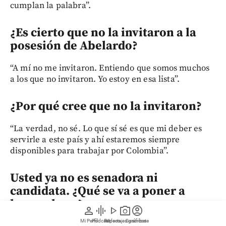
cumplan la palabra”.
¿Es cierto que no la invitaron a la
posesión de Abelardo?
“A mí no me invitaron. Entiendo que somos muchos
a los que no invitaron. Yo estoy en esa lista”.
¿Por qué cree que no la invitaron?
“La verdad, no sé. Lo que sí sé es que mi deber es
servirle a este país y ahí estaremos siempre
disponibles para trabajar por Colombia”.
Usted ya no es senadora ni
candidata. ¿Qué se va a poner a
hacer ahora?
person
graphic_eq
play_arrow
photo_camera
account_circle
Mi Perfil
Pódcast
Reportajes gráficos
Videos
Suscríbete