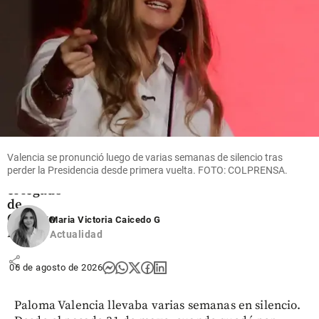
share
share
Columnistas
El
gobierno
Valencia se pronunció luego de varias semanas de silencio tras
más
perder la Presidencia desde primera vuelta. FOTO: COLPRENSA.
corrupto:
el legado
de
Gustavo
Maria Victoria Caicedo G
Petro
Actualidad
share
06 de agosto de 2026
Paloma Valencia llevaba varias semanas en silencio.