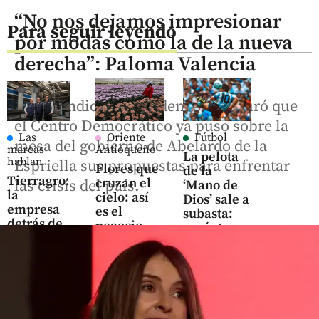
“No nos dejamos impresionar
Para seguir leyendo
por modas como la de la nueva
derecha”: Paloma Valencia
La excandidata presidencial aseguró que
el Centro Democrático ya puso sobre la
Las
Oriente
Fútbol
mesa del gobierno de Abelardo de la
marcas
Antioqueño
La pelota
hablan
Espriella sus propuestas para enfrentar
Flores que
de la
Tierragro:
cruzan el
las crisis del país.
‘Mano de
la
cielo: así
Dios’ sale a
empresa
es el
subasta:
detrás de
negocio
¿cuánto
la
que mueve
vale el
Caminata
US$ 380
histórico
Canina y
millones
balón de
de
en el
Maradona?
Mascotas
Oriente
antioqueño
share