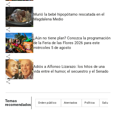
share
Murió la bebé hipopótamo rescatada en el
Magdalena Medio
share
¿Aún no tiene plan? Conozca la programación
de la Feria de las Flores 2026 para este
miércoles 5 de agosto
share
Adiós a Alfonso Lizarazo: los hitos de una
vida entre el humor, el secuestro y el Senado
share
Temas
Orden público
Atentados
Política
Salud
recomendados