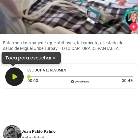
Estas son las imágenes que atribuyen, falsamente, al estado de
salud de Miguel Uribe Turbay. FOTO CAPTURA DE PANTALLA
×
Toca para escuchar
ESCUCHA EL RESUMEN
Tiempo transcurrido: 0 segundos
Du
00:00
00:49
Juan Pablo Patiño
Actualidad