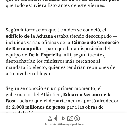
que todo estuviera listo antes de este viernes.
Según información que también se conoció, el
edificio de la Aduana
estaba siendo desocupado —
incluidas varias oficinas de la
Cámara de Comercio
de Barranquilla
— para quedar a disposición del
equipo de
De la Espriella
. Allí, según fuentes,
despacharían los ministros más cercanos al
mandatario electo, quienes tendrían reuniones de
alto nivel en el lugar.
Según se conoció en un primer momento, el
gobernador del Atlántico,
Eduardo Verano de la
Rosa
, aclaró que el departamento aportó alrededor
de
2.000 millones de pesos
para las obras de
remodelación.
person
graphic_eq
play_arrow
photo_camera
account_circle
Mi Perfil
Pódcast
Reportajes gráficos
Videos
Suscríbete