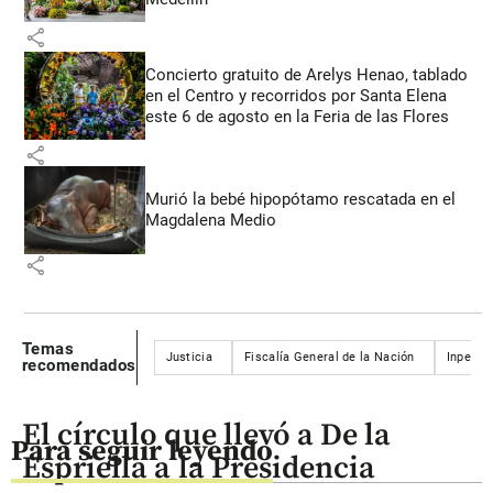
share
Concierto gratuito de Arelys Henao, tablado
en el Centro y recorridos por Santa Elena
este 6 de agosto en la Feria de las Flores
share
Murió la bebé hipopótamo rescatada en el
Magdalena Medio
share
Temas
Justicia
Fiscalía General de la Nación
Inpec
recomendados
El círculo que llevó a De la
Para seguir leyendo
Espriella a la Presidencia