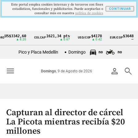
Este portal emplea cookies internas y de terceros con fines
estadísticos, funcionales y publicitarios. Puede aceptarlas o
CONTINUAR
consultar más en nuestra
politica de cookies
$3342,60
1621,34 pts
$4178
$3648
COLCAP
USD/COP
EUR/COP
DE
Cintillo
▲ 8.20
▲ 0.67
▲ 0.42
—
de
Pico y Placa Medellín
Domingo
no
no
indicadores
económicos
menu
person
search
Domingo
, 9 de Agosto de 2026
Colombia
Capturan al director de cárcel
La Picota mientras recibía $20
millones