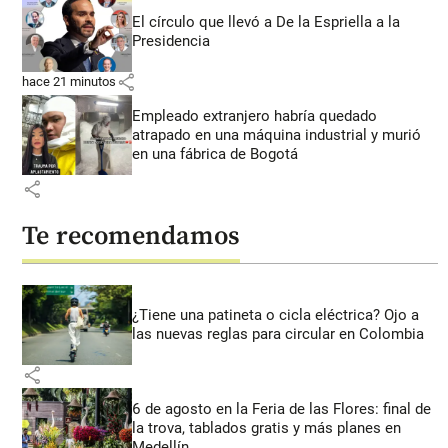
El círculo que llevó a De la Espriella a la
Presidencia
share
hace 21 minutos
Empleado extranjero habría quedado
atrapado en una máquina industrial y murió
en una fábrica de Bogotá
share
Te recomendamos
¿Tiene una patineta o cicla eléctrica? Ojo a
las nuevas reglas para circular en Colombia
share
6 de agosto en la Feria de las Flores: final de
la trova, tablados gratis y más planes en
Medellín