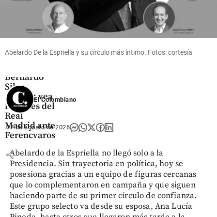
Fútbol
Video |
Abelardo De la Espriella y su círculo más íntimo. Fotos: cortesía
Vinícius
volvió y
Bernardo
Silva
debutó: vea
El Colombiano
los goles del
Real
Madrid ante
07 de agosto de 2026
Ferencvaros
Abelardo de la Espriella no llegó solo a la
share
Presidencia. Sin trayectoria en política, hoy se
posesiona gracias a un equipo de figuras cercanas
que lo complementaron en campaña y que siguen
haciendo parte de su primer círculo de confianza.
Este grupo selecto va desde su esposa, Ana Lucía