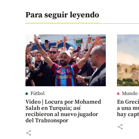
Para seguir leyendo
Fútbol
Mundo
Video | Locura por Mohamed
En Grec
Salah en Turquía; así
a una m
recibieron al nuevo jugador
hay cap
del Trabzonspor
share
share