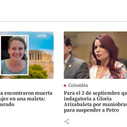
Colombia
ia encontraron muerta
Para el 2 de septiembre q
ujer en una maleta:
indagatoria a Gloria
turado
Arizabaleta por maniobra
para suspender a Petro
share