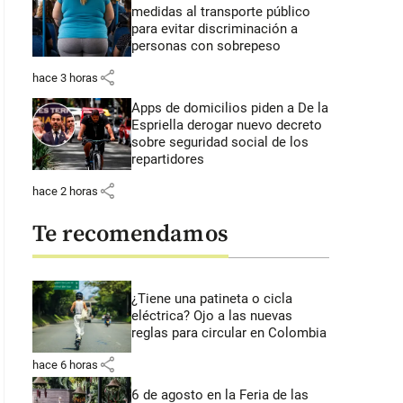
medidas al transporte público
para evitar discriminación a
personas con sobrepeso
share
hace 3 horas
Apps de domicilios piden a De la
Espriella derogar nuevo decreto
sobre seguridad social de los
repartidores
share
hace 2 horas
Te recomendamos
¿Tiene una patineta o cicla
eléctrica? Ojo a las nuevas
reglas para circular en Colombia
share
hace 6 horas
6 de agosto en la Feria de las