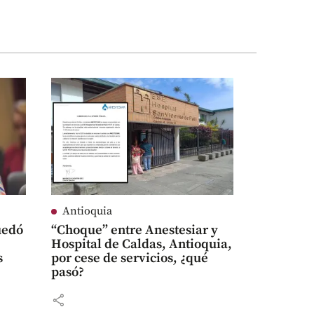
Antioquia
uedó
“Choque” entre Anestesiar y
Hospital de Caldas, Antioquia,
s
por cese de servicios, ¿qué
pasó?
share