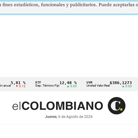
 fines estadísticos, funcionales y publicitarios. Puede aceptarlas
5,81 %
12,48 %
$386,1273
DTF
UVR
SMML
Dep. Término Fijo
Unidad Valor Real
Salari
▼ 0.12
▲ 0.05
▲ 0.03
Jueves
, 6 de Agosto de 2026