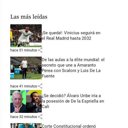
Las más leídas
¡Se queda!: Vinicius seguirá en
el Real Madrid hasta 2032
share
hace 51 minutos
De las aulas a la élite mundial: el
secreto que une a Amaranto
Perea con Scaloni y Luis De La
Fuente
share
hace 41 minutos
¿Se decidió? Álvaro Uribe iría a
la posesión de De la Espriella en
Cali
share
hace 32 minutos
Corte Constitucional ordenó