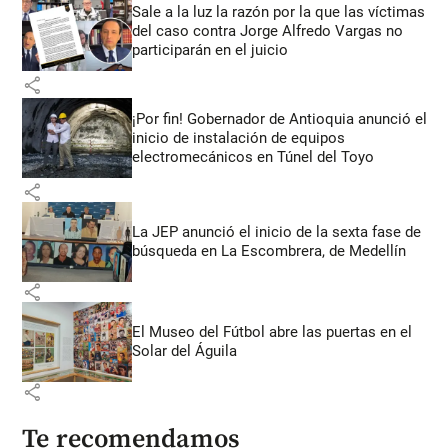
Sale a la luz la razón por la que las víctimas
del caso contra Jorge Alfredo Vargas no
participarán en el juicio
share
¡Por fin! Gobernador de Antioquia anunció el
inicio de instalación de equipos
electromecánicos en Túnel del Toyo
share
La JEP anunció el inicio de la sexta fase de
búsqueda en La Escombrera, de Medellín
share
El Museo del Fútbol abre las puertas en el
Solar del Águila
share
Te recomendamos