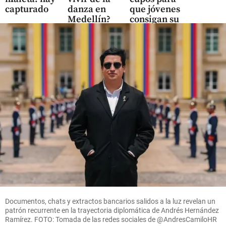
capturado
danza en
que jóvenes
Medellín?
consigan su
share
primer
empleo
hace 16
share
horas
share
Economía
Mineros
logra
ingresos y
utilidades
récord en
el primer
semestre
Documentos, chats y extractos bancarios salidos a la luz revelan un
de 2026
patrón recurrente en la trayectoria diplomática de Andrés Hernández
Ramírez. FOTO: Tomada de las redes sociales de @AndresCamiloHR