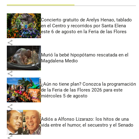
Concierto gratuito de Arelys Henao, tablado
en el Centro y recorridos por Santa Elena
este 6 de agosto en la Feria de las Flores
share
Murió la bebé hipopótamo rescatada en el
Magdalena Medio
share
¿Aún no tiene plan? Conozca la programación
de la Feria de las Flores 2026 para este
miércoles 5 de agosto
share
Adiós a Alfonso Lizarazo: los hitos de una
vida entre el humor, el secuestro y el Senado
share