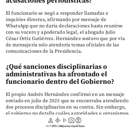
acusaciones periodísticas?
El funcionario se negó a responder llamadas e
inquiries directas, afirmando por mensaje de
WhatsApp que no daría declaraciones hasta reunirse
con su vocero y apoderado legal, el abogado Julio
César Ortiz Gutiérrez. Hernández sostuvo que por vía
de mensajería solo atendería temas oficiales de las
comunicaciones de la Presidencia.
¿Qué sanciones disciplinarias o
administrativas ha afrontado el
funcionario dentro del Gobierno?
El propio Andrés Hernández confirmó en un mensaje
enviado en julio de 2025 que se encontraba atendiendo
dos procesos disciplinarios en su contra. Sin embargo,
el gobierno no detalla cuáles autoridades u organismos
person
graphic_eq
play_arrow
photo_camera
account_circle
del Estado abrieron dichas investigaciones ni el estado
sancionatorio de las mismas.
Mi Perfil
Pódcast
Reportajes gráficos
Videos
Suscríbete