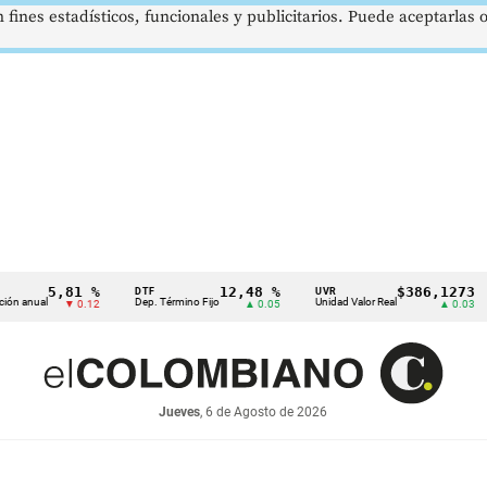
 fines estadísticos, funcionales y publicitarios. Puede aceptarlas
5,81 %
12,48 %
$386,1273
DTF
UVR
SMML
Dep. Término Fijo
Unidad Valor Real
Salari
▼ 0.12
▲ 0.05
▲ 0.03
Jueves
, 6 de Agosto de 2026