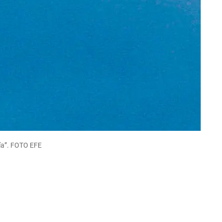
pía”. FOTO EFE