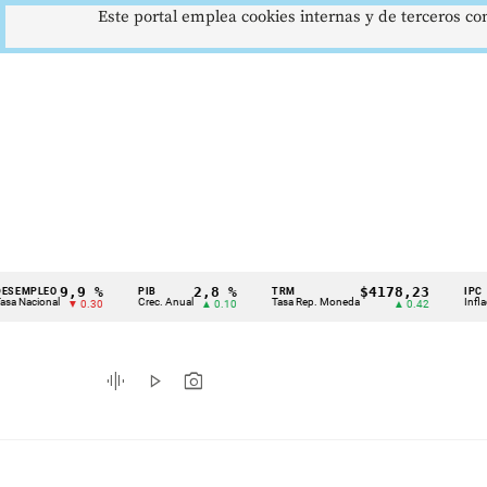
Este portal emplea cookies internas y de terceros con
9,9 %
2,8 %
$4178,23
O
PIB
TRM
IPC
Cintillo
al
Crec. Anual
Tasa Rep. Moneda
Inflación anual
▼ 0.30
▲ 0.10
▲ 0.42
de
indicadores
graphic_eq
play_arrow
photo_camera
económicos
Colombia