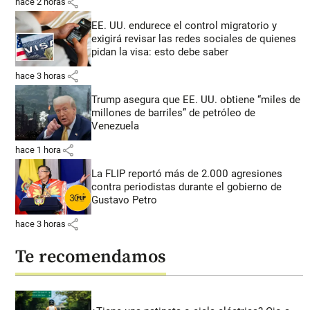
share
hace 2 horas
EE. UU. endurece el control migratorio y
exigirá revisar las redes sociales de quienes
pidan la visa: esto debe saber
share
hace 3 horas
Trump asegura que EE. UU. obtiene “miles de
millones de barriles” de petróleo de
Venezuela
share
hace 1 hora
La FLIP reportó más de 2.000 agresiones
contra periodistas durante el gobierno de
Gustavo Petro
share
hace 3 horas
Te recomendamos