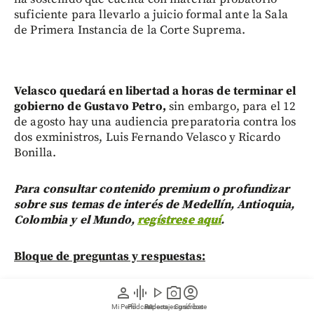
suficiente para llevarlo a juicio formal ante la Sala
de Primera Instancia de la Corte Suprema.
Velasco quedará en libertad a horas de terminar el
gobierno de Gustavo Petro,
sin embargo, para el 12
de agosto hay una audiencia preparatoria contra los
dos exministros, Luis Fernando Velasco y Ricardo
Bonilla.
Para consultar contenido premium o profundizar
sobre sus temas de interés de Medellín, Antioquia,
Colombia y el Mundo,
regístrese aquí
.
Bloque de preguntas y respuestas:
person
graphic_eq
play_arrow
photo_camera
account_circle
¿Por qué la Corte Suprema ordenó
la libertad de Luis Fernando Velasco
Mi Perfil
Pódcast
Reportajes gráficos
Videos
Suscríbete