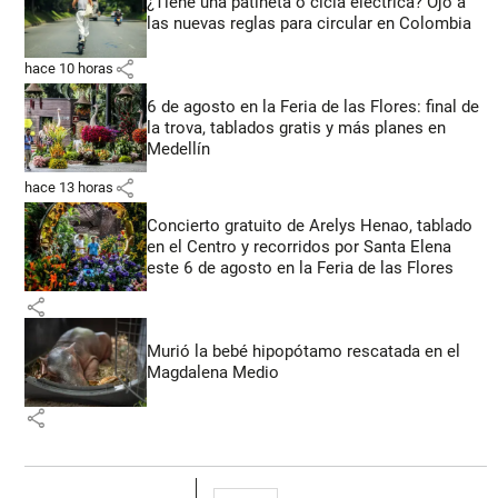
¿Tiene una patineta o cicla eléctrica? Ojo a
las nuevas reglas para circular en Colombia
share
hace 10 horas
6 de agosto en la Feria de las Flores: final de
la trova, tablados gratis y más planes en
Medellín
share
hace 13 horas
Concierto gratuito de Arelys Henao, tablado
en el Centro y recorridos por Santa Elena
este 6 de agosto en la Feria de las Flores
share
Murió la bebé hipopótamo rescatada en el
Magdalena Medio
share