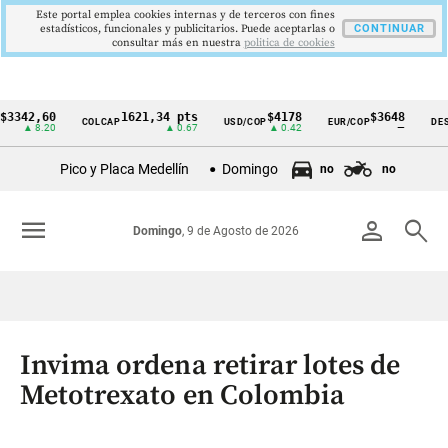
Este portal emplea cookies internas y de terceros con fines
estadísticos, funcionales y publicitarios. Puede aceptarlas o
CONTINUAR
consultar más en nuestra
politica de cookies
2,60
1621,34 pts
$4178
$3648
COLCAP
USD/COP
EUR/COP
DESEMPL
Cintillo
8.20
▲ 0.67
▲ 0.42
—
de
Pico y Placa Medellín
Domingo
no
no
indicadores
económicos
menu
person
search
Domingo
, 9 de Agosto de 2026
Colombia
Invima ordena retirar lotes de
Metotrexato en Colombia