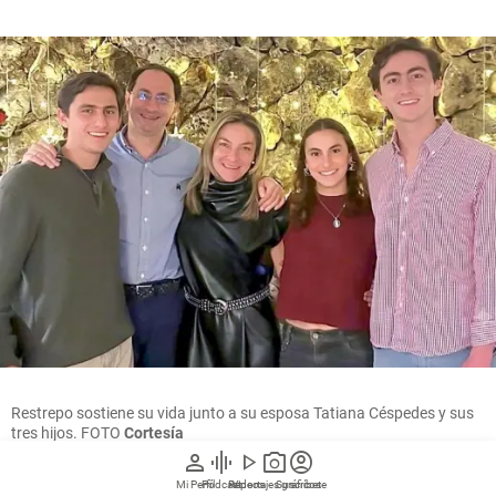
Restrepo sostiene su vida junto a su esposa Tatiana Céspedes y sus
tres hijos. FOTO
Cortesía
person
graphic_eq
play_arrow
photo_camera
account_circle
Mi Perfil
Pódcast
Reportajes gráficos
Videos
Suscríbete