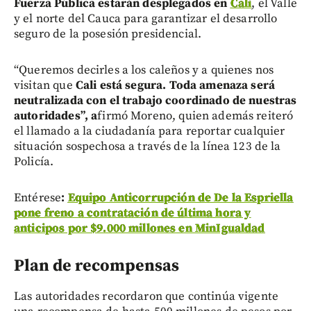
Fuerza Pública estarán desplegados en
Cali
, el Valle
y el norte del Cauca para garantizar el desarrollo
seguro de la posesión presidencial.
“Queremos decirles a los caleños y a quienes nos
visitan que
Cali está segura. Toda amenaza será
neutralizada con el trabajo coordinado de nuestras
autoridades”, a
firmó Moreno, quien además reiteró
el llamado a la ciudadanía para reportar cualquier
situación sospechosa a través de la línea 123 de la
Policía.
Entérese
:
Equipo Anticorrupción de De la Espriella
pone freno a contratación de última hora y
anticipos por $9.000 millones en MinIgualdad
Plan de recompensas
Las autoridades recordaron que continúa vigente