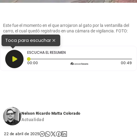
Este fue el momento en el que arrojaron al gato por la ventanilla del
carro, el cual quedó registrado en una cámara de vigilancia. FOTO:
TOMADA DE VIDEO.
×
Toca para escuchar
ESCUCHA EL RESUMEN
Tiempo transcurrido: 0 segundos
Du
00:00
00:49
Nelson Ricardo Matta Colorado
Actualidad
22 de abril de 2025