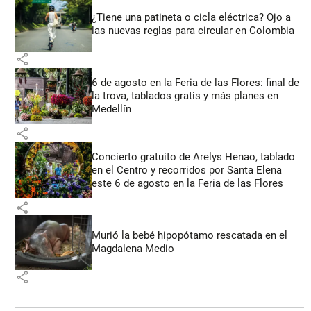
¿Tiene una patineta o cicla eléctrica? Ojo a
las nuevas reglas para circular en Colombia
share
6 de agosto en la Feria de las Flores: final de
la trova, tablados gratis y más planes en
Medellín
share
Concierto gratuito de Arelys Henao, tablado
en el Centro y recorridos por Santa Elena
este 6 de agosto en la Feria de las Flores
share
Murió la bebé hipopótamo rescatada en el
Magdalena Medio
share