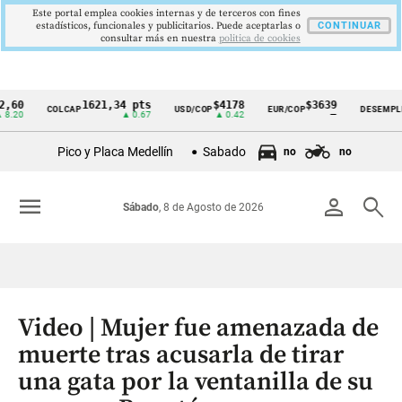
Este portal emplea cookies internas y de terceros con fines
estadísticos, funcionales y publicitarios. Puede aceptarlas o
CONTINUAR
consultar más en nuestra
politica de cookies
1621,34 pts
$4178
$3639
9,9
COLCAP
USD/COP
EUR/COP
DESEMPLEO
Cintillo
▲ 0.67
▲ 0.42
—
▼ 0
de
Pico y Placa Medellín
Sabado
no
no
indicadores
económicos
menu
person
search
Sábado
, 8 de Agosto de 2026
Colombia
Video | Mujer fue amenazada de
muerte tras acusarla de tirar
una gata por la ventanilla de su