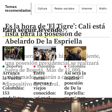
Temas
Cultura
Redes sociales
Internet
Maltrato
recomendados
Es la hora de ‘El Tigre’: Cali está
Para seguir leyendo
lista para la posesión de
Abelardo De la Espriella
Por primera vez en la historia reciente,
una posesión presidencial se realizará
Deportes
Colombia
Colombia
fuera de Bogotá. Más de 11.000
Arranca
Entre
Así será la
uniformados estarán a cargo del
la Vuelta
caras
inédita
a
nuevas y
posesión
dispositivo de control.
Colombia:
viejos
de De la
153
conocidos:
Espriella:
pedalistas
así es el
su primer
desafían,
nuevo
discurso
desde este
Gobierno
será