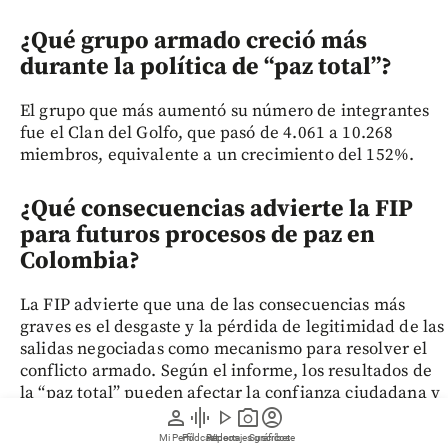
¿Qué grupo armado creció más
durante la política de “paz total”?
El grupo que más aumentó su número de integrantes
fue el Clan del Golfo, que pasó de 4.061 a 10.268
miembros, equivalente a un crecimiento del 152%.
¿Qué consecuencias advierte la FIP
para futuros procesos de paz en
Colombia?
La FIP advierte que una de las consecuencias más
graves es el desgaste y la pérdida de legitimidad de las
salidas negociadas como mecanismo para resolver el
conflicto armado. Según el informe, los resultados de
la “paz total” pueden afectar la confianza ciudadana y
person
graphic_eq
play_arrow
photo_camera
account_circle
política en futuros procesos de negociación con grupos
armados.
Mi Perfil
Pódcast
Reportajes gráficos
Videos
Suscríbete