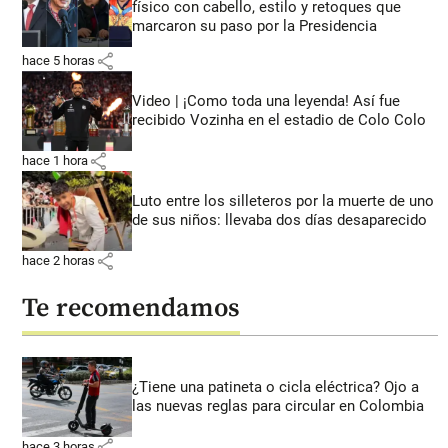
físico con cabello, estilo y retoques que
marcaron su paso por la Presidencia
share
hace 5 horas
Video | ¡Como toda una leyenda! Así fue
recibido Vozinha en el estadio de Colo Colo
share
hace 1 hora
Luto entre los silleteros por la muerte de uno
de sus niños: llevaba dos días desaparecido
share
hace 2 horas
Te recomendamos
¿Tiene una patineta o cicla eléctrica? Ojo a
las nuevas reglas para circular en Colombia
share
hace 3 horas