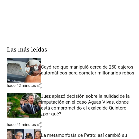
Las más leídas
Cayó red que manipuló cerca de 250 cajeros
automáticos para cometer millonarios robos
share
hace 42 minutos
Juez aplazó decisión sobre la nulidad de la
imputación en el caso Aguas Vivas, donde
está comprometido el exalcalde Quintero
¿por qué?
share
hace 41 minutos
La metamorfosis de Petro: así cambió su