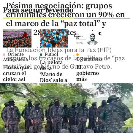
Pésima negociación: grupos
Para seguir leyendo
criminales crecieron un 90% en
el marco de la “paz total” y
suman 28.802 integrantes
La Fundación Ideas para la Paz (FIP)
Oriente
Fútbol
expuso los fracasos de la política de “paz
Columnistas
Antioqueño
La pelota
total” del gobierno de Gustavo Petro.
El
Flores que
de la
gobierno
cruzan el
‘Mano de
más
cielo: así
Dios’ sale a
corrupto:
es el
subasta:
el legado
negocio
¿cuánto
de
que mueve
vale el
Gustavo
US$ 380
histórico
Petro
millones
balón de
en el
Maradona?
share
Oriente
antioqueño
share