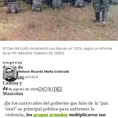
share
Las
marcas
hablan
El Clan del Golfo incrementó sus filas en un 152%, según un informe
Tierragro:
de la FIP. IMAGEN TOMADA DE VIDEO.
la
empresa
detrás de
la
Nelson Ricardo Matta Colorado
Caminata
Actualidad
Canina y
de
05 de agosto de 2026
Mascotas
En los cuatro años del gobierno que hizo de la “paz
share
total” su principal política para enfrentar la
violencia,
los
grupos armados
multiplicaron sus