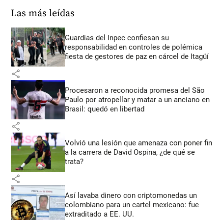
Las más leídas
Guardias del Inpec confiesan su
responsabilidad en controles de polémica
fiesta de gestores de paz en cárcel de Itagüí
share
Procesaron a reconocida promesa del São
Paulo por atropellar y matar a un anciano en
Brasil: quedó en libertad
share
Volvió una lesión que amenaza con poner fin
a la carrera de David Ospina, ¿de qué se
trata?
share
Así lavaba dinero con criptomonedas
un
colombiano para un cartel mexicano: fue
extraditado a EE. UU.