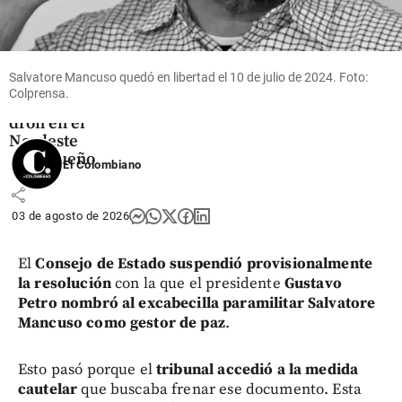
pagar
extorsiones?
El motivo
por el cual
Salvatore Mancuso quedó en libertad el 10 de julio de 2024. Foto:
bombardean
Colprensa.
mina con un
dron en el
Nordeste
antioqueño
El Colombiano
share
03 de agosto de 2026
El
Consejo de Estado suspendió provisionalmente
la resolución
con la que el presidente
Gustavo
Petro nombró al excabecilla paramilitar Salvatore
Mancuso como gestor de paz
.
Esto pasó porque el
tribunal accedió a la medida
cautelar
que buscaba frenar ese documento. Esta