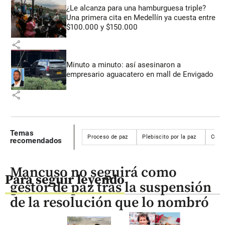
¿Le alcanza para una hamburguesa triple?
Una primera cita en Medellín ya cuesta entre
$100.000 y $150.000
share
Minuto a minuto: así asesinaron a
empresario aguacatero en mall de Envigado
share
Temas
Proceso de paz
Plebiscito por la paz
Colo
recomendados
Mancuso no seguirá como
Para seguir leyendo
gestor de paz tras la suspensión
de la resolución que lo nombró