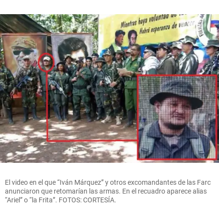
El video en el que “Iván Márquez” y otros excomandantes de las Farc
anunciaron que retomarían las armas. En el recuadro aparece alias
“Ariel” o “la Frita”. FOTOS: CORTESÍA.