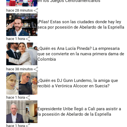
en los Juegos Centroamericanos
share
hace 28 minutos
¡Pilas! Estas son las ciudades donde hay ley
seca por posesión de Abelardo de la Espriella
share
hace 1 hora
¿Quién es Ana Lucía Pineda? La empresaria
que se convierte en la nueva primera dama de
Colombia
share
hace 38 minutos
¿Quién es DJ Gunn Lundemo, la amiga que
recibió a Verónica Alcocer en Suecia?
share
hace 1 hora
Expresidente Uribe llegó a Cali para asistir a
la posesión de Abelardo de la Espriella
share
hace 1 hora