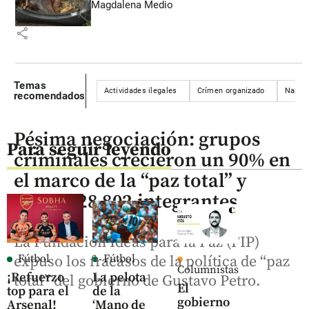
Magdalena Medio
share
Temas
Actividades ilegales
Crímen organizado
Narcot
recomendados
Pésima negociación: grupos
Para seguir leyendo
criminales crecieron un 90% en
el marco de la “paz total” y
suman 28.802 integrantes
La Fundación Ideas para la Paz (FIP)
Fútbol
Fútbol
expuso los fracasos de la política de “paz
Columnistas
¡Refuerzo
La pelota
total” del gobierno de Gustavo Petro.
El
top para el
de la
gobierno
Arsenal!
‘Mano de