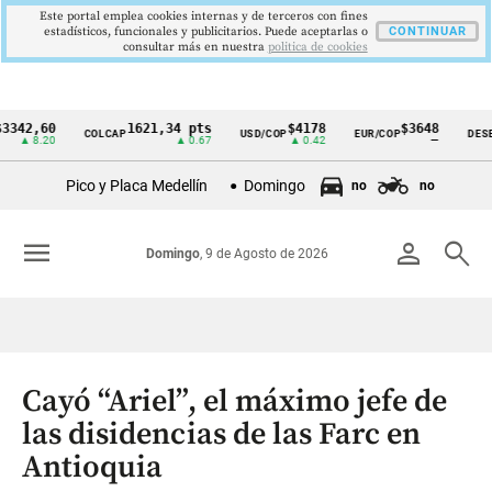
Este portal emplea cookies internas y de terceros con fines
estadísticos, funcionales y publicitarios. Puede aceptarlas o
CONTINUAR
consultar más en nuestra
politica de cookies
,60
1621,34 pts
$4178
$3648
COLCAP
USD/COP
EUR/COP
DESEMPLE
Cintillo
8.20
▲ 0.67
▲ 0.42
—
de
Pico y Placa Medellín
Domingo
no
no
indicadores
económicos
menu
person
search
Domingo
, 9 de Agosto de 2026
Colombia
Cayó “Ariel”, el máximo jefe de
las disidencias de las Farc en
Antioquia