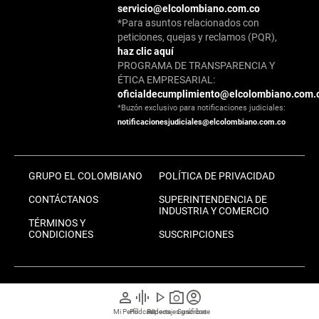
servicio@elcolombiano.com.co
*Para asuntos relacionados con
peticiones, quejas y reclamos (PQR),
haz clic aquí
PROGRAMA DE TRANSPARENCIA Y
ÉTICA EMPRESARIAL:
oficialdecumplimiento@elcolombiano.com.
*Buzón exclusivo para notificaciones judiciales:
notificacionesjudiciales@elcolombiano.com.co
GRUPO EL COLOMBIANO
POLÍTICA DE PRIVACIDAD
CONTÁCTANOS
SUPERINTENDENCIA DE
INDUSTRIA Y COMERCIO
TÉRMINOS Y
CONDICIONES
SUSCRIPCIONES
person
graphic_eq
play_arrow
photo_camera
account_circle
MIEMBRO DE:
Mi Perfil
Pódcast
Reportajes gráficos
Videos
Suscríbete