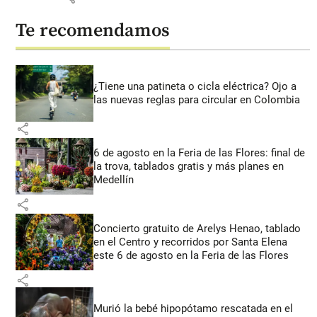
Te recomendamos
¿Tiene una patineta o cicla eléctrica? Ojo a
las nuevas reglas para circular en Colombia
share
6 de agosto en la Feria de las Flores: final de
la trova, tablados gratis y más planes en
Medellín
share
Concierto gratuito de Arelys Henao, tablado
en el Centro y recorridos por Santa Elena
este 6 de agosto en la Feria de las Flores
share
Murió la bebé hipopótamo rescatada en el