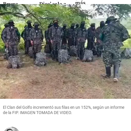
más
Bruno
Dios’ sale a
corrupto:
Guimarães
subasta:
el legado
llega para
¿cuánto
de
reforzar el
vale el
Gustavo
mediocampo
histórico
Petro
balón de
share
Maradona?
share
share
Cita
Textual
share
El Clan del Golfo incrementó sus filas en un 152%, según un informe
de la FIP. IMAGEN TOMADA DE VIDEO.