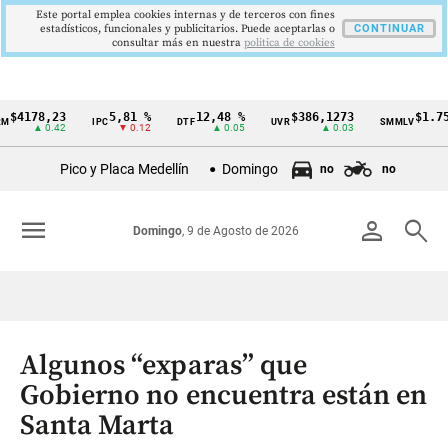
Este portal emplea cookies internas y de terceros con fines
estadísticos, funcionales y publicitarios. Puede aceptarlas o
CONTINUAR
consultar más en nuestra
politica de cookies
78,23
5,81 %
12,48 %
$386,1273
$1.750.90
IPC
DTF
UVR
SMMLV
Cintillo
▲ 0.42
▼ 0.12
▲ 0.05
▲ 0.03
de
Pico y Placa Medellín
Domingo
no
no
indicadores
económicos
menu
person
search
Domingo
, 9 de Agosto de 2026
Colombia
Algunos “exparas” que
Gobierno no encuentra están en
Santa Marta