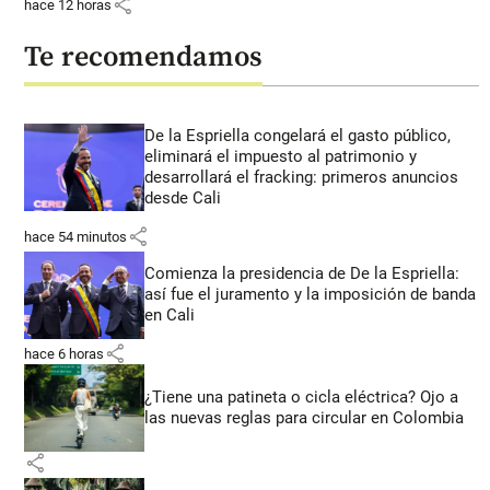
share
hace 12 horas
Te recomendamos
De la Espriella congelará el gasto público,
eliminará el impuesto al patrimonio y
desarrollará el fracking: primeros anuncios
desde Cali
share
hace 54 minutos
Comienza la presidencia de De la Espriella:
así fue el juramento y la imposición de banda
en Cali
share
hace 6 horas
¿Tiene una patineta o cicla eléctrica? Ojo a
las nuevas reglas para circular en Colombia
share