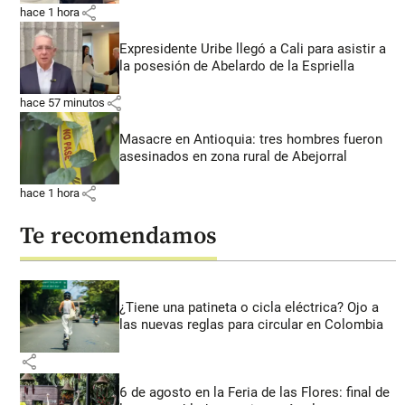
share
hace 1 hora
Expresidente Uribe llegó a Cali para asistir a
la posesión de Abelardo de la Espriella
share
hace 57 minutos
Masacre en Antioquia: tres hombres fueron
asesinados en zona rural de Abejorral
share
hace 1 hora
Te recomendamos
¿Tiene una patineta o cicla eléctrica? Ojo a
las nuevas reglas para circular en Colombia
share
6 de agosto en la Feria de las Flores: final de