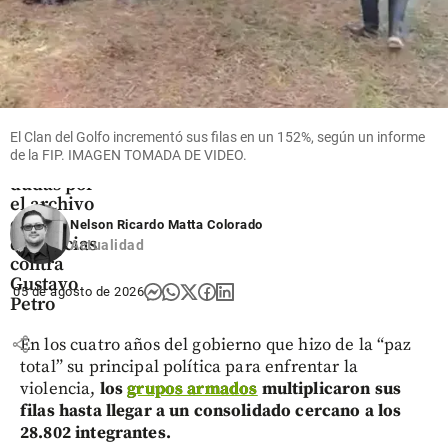
Colombia
Indagatoria
a Gloria
El Clan del Golfo incrementó sus filas en un 152%, según un informe
Arizabaleta
de la FIP. IMAGEN TOMADA DE VIDEO.
revive
dudas por
el archivo
de 17
Nelson Ricardo Matta Colorado
denuncias
Actualidad
contra
Gustavo
05 de agosto de 2026
Petro
share
En los cuatro años del gobierno que hizo de la “paz
total” su principal política para enfrentar la
violencia,
los
grupos armados
multiplicaron sus
filas hasta llegar a un consolidado cercano a los
28.802 integrantes.