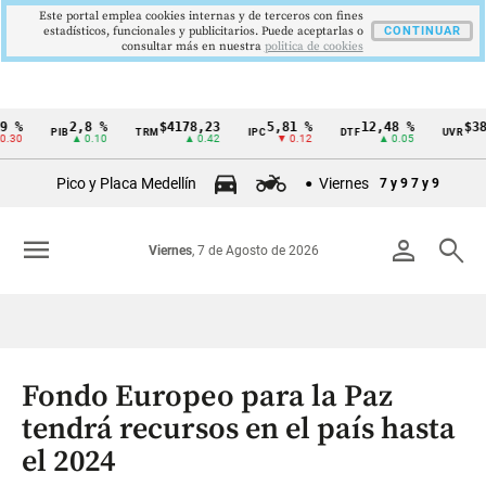
Este portal emplea cookies internas y de terceros con fines
estadísticos, funcionales y publicitarios. Puede aceptarlas o
CONTINUAR
consultar más en nuestra
politica de cookies
2,8 %
$4178,23
5,81 %
12,48 %
$386,12
PIB
TRM
IPC
DTF
UVR
Cintillo
▲ 0.10
▲ 0.42
▼ 0.12
▲ 0.05
▲ 0
de
Pico y Placa Medellín
Viernes
7 y 9
7 y 9
indicadores
económicos
menu
person
search
Viernes
, 7 de Agosto de 2026
Colombia
Fondo Europeo para la Paz
tendrá recursos en el país hasta
el 2024