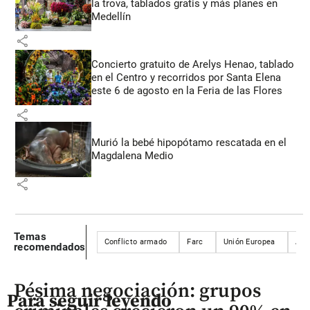
la trova, tablados gratis y más planes en
Medellín
share
Concierto gratuito de Arelys Henao, tablado
en el Centro y recorridos por Santa Elena
este 6 de agosto en la Feria de las Flores
share
Murió la bebé hipopótamo rescatada en el
Magdalena Medio
share
Temas
Conflicto armado
Farc
Unión Europea
Acu
recomendados
Pésima negociación: grupos
Para seguir leyendo