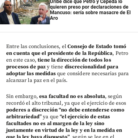
Uribe dice que Petro y Cepeda lo
quieren preso por declaraciones de
Mancuso: sería sobre masacre de El
Aro
Entre las conclusiones, el
Consejo de Estado tomó
en cuenta que el presidente de la República
, Petro
en este caso,
tiene la dirección de todos los
procesos de paz
y tiene
discrecionalidad para
adoptar las medidas
que considere necesarias para
alcanzar la paz en el país.
Sin embargo,
esa facultad no es absoluta
, según
recordó el alto tribunal, ya que el ejercicio de esos
poderes a discreción “no debe entenderse como
arbitrariedad”
ya que
“el ejercicio de estas
facultades no es al margen de la ley sino
justamente en virtud de la ley y en la medida en
que la ley haya dispuesto”
, según se lee en el