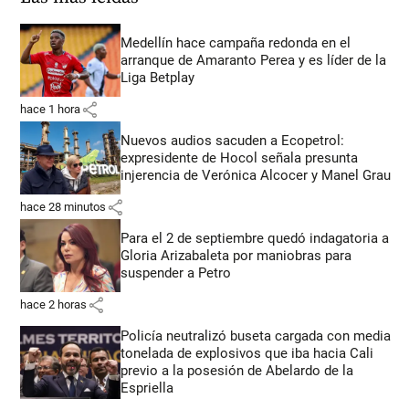
Medellín hace campaña redonda en el
arranque de Amaranto Perea y es líder de la
Liga Betplay
share
hace 1 hora
Nuevos audios sacuden a Ecopetrol:
expresidente de Hocol señala presunta
injerencia de Verónica Alcocer y Manel Grau
share
hace 28 minutos
Para el 2 de septiembre quedó indagatoria a
Gloria Arizabaleta por maniobras para
suspender a Petro
share
hace 2 horas
Policía neutralizó buseta cargada con media
tonelada de explosivos que iba hacia Cali
previo a la posesión de Abelardo de la
Espriella