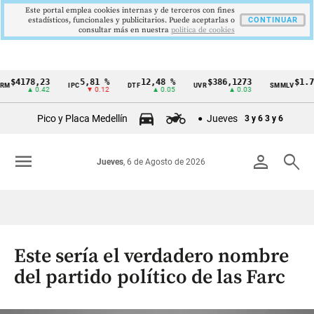
Este portal emplea cookies internas y de terceros con fines
estadísticos, funcionales y publicitarios. Puede aceptarlas o
CONTINUAR
consultar más en nuestra
politica de cookies
$4178,23
5,81 %
12,48 %
$386,1273
$1.750
IPC
DTF
UVR
SMMLV
Cintillo
▲ 0.42
▼ 0.12
▲ 0.05
▲ 0.03
de
Pico y Placa Medellín
Jueves
3 y 6
3 y 6
indicadores
económicos
menu
person
search
Jueves
, 6 de Agosto de 2026
Colombia
Este sería el verdadero nombre
del partido político de las Farc