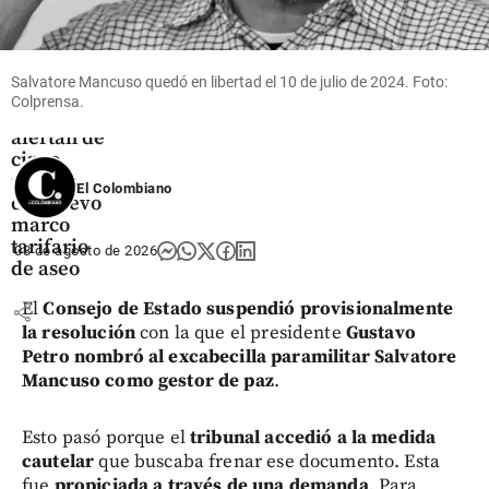
Economía
Empresas
de
Salvatore Mancuso quedó en libertad el 10 de julio de 2024. Foto:
servicios
Colprensa.
públicos
alertan de
cinco
riesgos
El Colombiano
del nuevo
marco
tarifario
03 de agosto de 2026
de aseo
El
Consejo de Estado suspendió provisionalmente
share
la resolución
con la que el presidente
Gustavo
Petro nombró al excabecilla paramilitar Salvatore
Mancuso como gestor de paz
.
Esto pasó porque el
tribunal accedió a la medida
cautelar
que buscaba frenar ese documento. Esta
fue
propiciada a través de una demanda
. Para