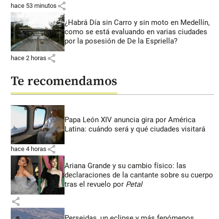
share
hace 53 minutos
¿Habrá Día sin Carro y sin moto en Medellín,
como se está evaluando en varias ciudades
por la posesión de De la Espriella?
share
hace 2 horas
Te recomendamos
Papa León XIV anuncia gira por América
Latina: cuándo será y qué ciudades visitará
share
hace 4 horas
Ariana Grande y su cambio físico: las
declaraciones de la cantante sobre su cuerpo
tras el revuelo por
Petal
share
Perseidas, un eclipse y más fenómenos