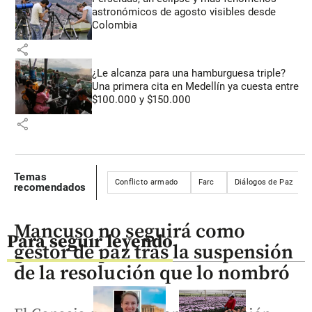
astronómicos de agosto visibles desde
Colombia
share
¿Le alcanza para una hamburguesa triple?
Una primera cita en Medellín ya cuesta entre
$100.000 y $150.000
share
Temas
Conflicto armado
Farc
Diálogos de Paz
recomendados
Mancuso no seguirá como
Para seguir leyendo
gestor de paz tras la suspensión
de la resolución que lo nombró