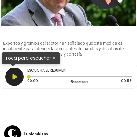
Expertos y gremios del sector han señalado que esta medida es
insuficiente para atender las crecientes demandas y desafíos del
sistema de salud. FOTOS: Getty y cortesía
×
Toca para escuchar
ESCUCHA EL RESUMEN
Tiempo transcurrido: 0 segundos
Du
00:00
00:59
El Colombiano