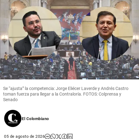
Antioquia
Antioquia
es la
segunda
región de
Colombia
con más
adultos
mayores:
hay más
de 1,1
millones
Se “ajusta” la competencia: Jorge Eliécer Laverde y Andrés Castro
toman fuerza para llegar a la Contraloría. FOTOS: Colprensa y
share
Senado
El Colombiano
05 de agosto de 2026