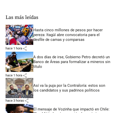
Las más leídas
Hasta cinco millones de pesos por hacer
pereza: Itagüí abre convocatoria para el
desfile de camas y comparsas
share
hace 1 hora
A dos días de irse, Gobierno Petro decretó un
Banco de Áreas para formalizar a mineros sin
título
share
hace 1 hora
Así va la puja por la Contraloría: estos son
los candidatos y sus padrinos políticos
share
hace 3 horas
El mensaje de Vozinha que impactó en Chile: