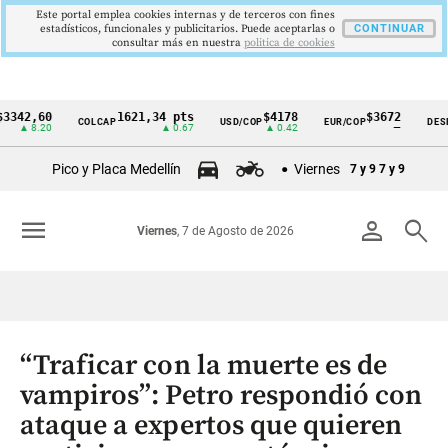
Este portal emplea cookies internas y de terceros con fines
estadísticos, funcionales y publicitarios. Puede aceptarlas o
CONTINUAR
consultar más en nuestra
politica de cookies
,60
1621,34 pts
$4178
$3672
COLCAP
USD/COP
EUR/COP
DESEMPLE
Cintillo
8.20
▲ 0.67
▲ 0.42
—
de
Pico y Placa Medellín
Viernes
7 y 9
7 y 9
indicadores
económicos
menu
person
search
Viernes
, 7 de Agosto de 2026
Colombia
“Traficar con la muerte es de
vampiros”: Petro respondió con
ataque a expertos que quieren