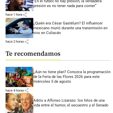
“En el fútbol no hay presión, la verdadera
presión es no tener nada para comer”
share
hace 1 hora
¿Quién era César Gastélum? El influencer
mexicano murió durante una transmisión en
vivo en Culiacán
share
hace 2 horas
Te recomendamos
¿Aún no tiene plan? Conozca la programación
de la Feria de las Flores 2026 para este
miércoles 5 de agosto
share
hace 4 horas
Adiós a Alfonso Lizarazo: los hitos de una
vida entre el humor, el secuestro y el Senado