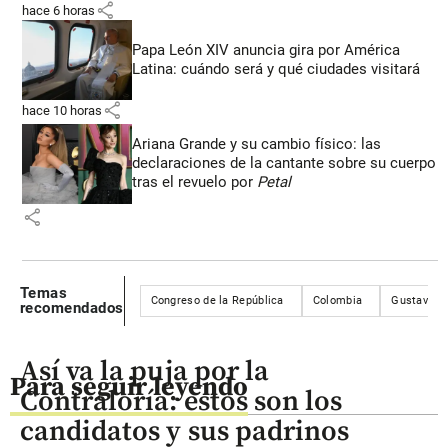
share
hace 6 horas
Papa León XIV anuncia gira por América
Latina: cuándo será y qué ciudades visitará
share
hace 10 horas
Ariana Grande y su cambio físico: las
declaraciones de la cantante sobre su cuerpo
tras el revuelo por
Petal
share
Temas
Congreso de la República
Colombia
Gustavo P
recomendados
Así va la puja por la
Para seguir leyendo
Contraloría: estos son los
candidatos y sus padrinos