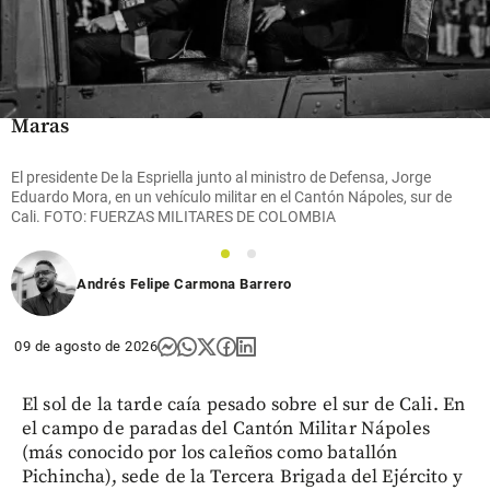
cuarto.
Bajo
presión
,
de
Anthony
Maras
hace 14
share
El presidente De la Espriella junto al ministro de Defensa, Jorge
horas
Eduardo Mora, en un vehículo militar en el Cantón Nápoles, sur de
Cali. FOTO: FUERZAS MILITARES DE COLOMBIA
1
2
Andrés Felipe Carmona Barrero
09 de agosto de 2026
El sol de la tarde caía pesado sobre el sur de Cali. En
el campo de paradas del Cantón Militar Nápoles
(más conocido por los caleños como batallón
Pichincha), sede de la Tercera Brigada del Ejército y