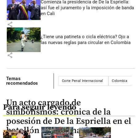
Comienza la presidencia de De la Espriella:
así fue el juramento y la imposición de banda
en Cali
share
¿Tiene una patineta o cicla eléctrica? Ojo a
las nuevas reglas para circular en Colombia
share
Temas
Corte Penal Internacional
Colombia
recomendados
Un acto cargado de
Para seguir leyendo
simbolismos: crónica de la
posesión de De la Espriella en el
batallón Pichincha de Cali