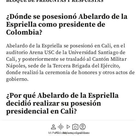
BLOQUE DE PREGUNTAS Y RESPUESTAS
¿Dónde se posesionó Abelardo de la
Espriella como presidente de
Colombia?
Abelardo de la Espriella se posesionó en Cali, en el
auditorio Arena USC de la Universidad Santiago de
Cali, y posteriormente se trasladó al Cantón Militar
Nápoles, sede de la Tercera Brigada del Ejército,
donde realizó la ceremonia de honores y otros actos de
gobierno.
¿Por qué Abelardo de la Espriella
decidió realizar su posesión
presidencial en Cali?
La decisión buscó trasladar el centro simbólico del
person
graphic_eq
play_arrow
photo_camera
account_circle
poder hacia el suroccidente colombiano, una región
Mi Perfil
Pódcast
Reportajes gráficos
Videos
Suscríbete