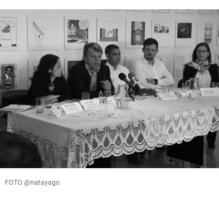
FOTO @natayago