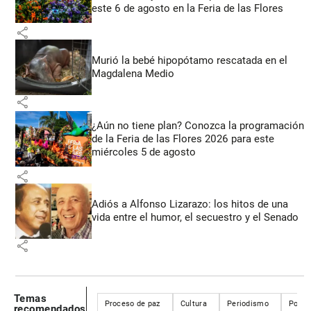
este 6 de agosto en la Feria de las Flores
share
Murió la bebé hipopótamo rescatada en el
Magdalena Medio
share
¿Aún no tiene plan? Conozca la programación
de la Feria de las Flores 2026 para este
miércoles 5 de agosto
share
Adiós a Alfonso Lizarazo: los hitos de una
vida entre el humor, el secuestro y el Senado
share
Temas
Proceso de paz
Cultura
Periodismo
Políti
recomendados