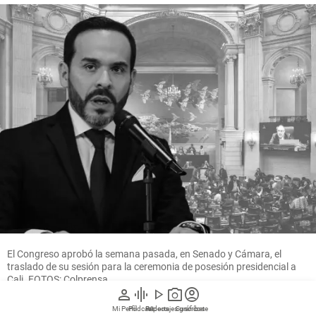
El Congreso aprobó la semana pasada, en Senado y Cámara, el
traslado de su sesión para la ceremonia de posesión presidencial a
Cali. FOTOS: Colprensa
person
graphic_eq
play_arrow
photo_camera
account_circle
Mi Perfil
Pódcast
Reportajes gráficos
Videos
Suscríbete