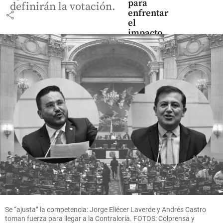
para
definirán la votación.
enfrentar
share
el
impacto
share
Economía
Ecopetrol
avanza en
la compra
de Brava
tras
adquirir
cerca del
25% de
sus
Se “ajusta” la competencia: Jorge Eliécer Laverde y Andrés Castro
toman fuerza para llegar a la Contraloría. FOTOS: Colprensa y
acciones