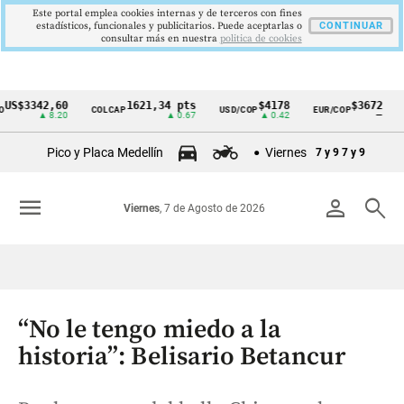
Este portal emplea cookies internas y de terceros con fines
estadísticos, funcionales y publicitarios. Puede aceptarlas o
CONTINUAR
consultar más en nuestra
politica de cookies
3342,60
1621,34 pts
$4178
$3672
COLCAP
USD/COP
EUR/COP
DESE
Cintillo
▲ 8.20
▲ 0.67
▲ 0.42
—
de
Pico y Placa Medellín
Viernes
7 y 9
7 y 9
indicadores
económicos
menu
person
search
Viernes
, 7 de Agosto de 2026
Colombia
“No le tengo miedo a la
historia”: Belisario Betancur