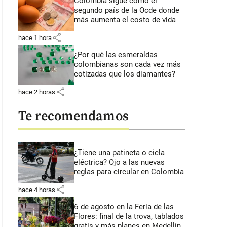
Colombia sigue como el
segundo país de la Ocde donde
más aumenta el costo de vida
share
hace 1 hora
¿Por qué las esmeraldas
colombianas son cada vez más
cotizadas que los diamantes?
share
hace 2 horas
Te recomendamos
¿Tiene una patineta o cicla
eléctrica? Ojo a las nuevas
reglas para circular en Colombia
share
hace 4 horas
6 de agosto en la Feria de las
Flores: final de la trova, tablados
gratis y más planes en Medellín