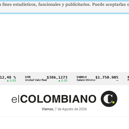
 fines estadísticos, funcionales y publicitarios. Puede aceptarlas
 %
$386,1273
$1.750.905
U
UVR
SMMLV
BRENT
Unidad Valor Real
Salario Mínimo
Petróleo
05
▲ 0.03
—
Viernes
, 7 de Agosto de 2026