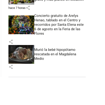
share
hace 7 horas
Concierto gratuito de Arelys
Henao, tablado en el Centro y
recorridos por Santa Elena este
6 de agosto en la Feria de las
Flores
share
Murió la bebé hipopótamo
rescatada en el Magdalena
Medio
share