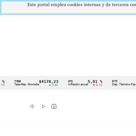
Este portal emplea cookies internas y de terceros con
$4178,23
5,81 %
12,48
TRM
IPC
DTF
Cintillo
Tasa Rep. Moneda
Inflación anual
Dep. Término Fijo
▲ 0.42
▼ 0.12
▲ 0.
de
indicadores
graphic_eq
play_arrow
photo_camera
económicos
Colombia