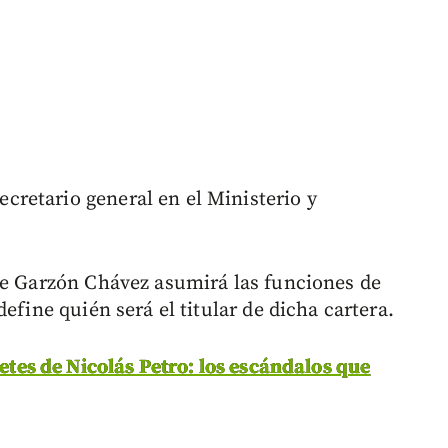
retario general en el Ministerio y
ue Garzón Chávez asumirá las funciones de
efine quién será el titular de dicha cartera.
letes de Nicolás Petro: los escándalos que