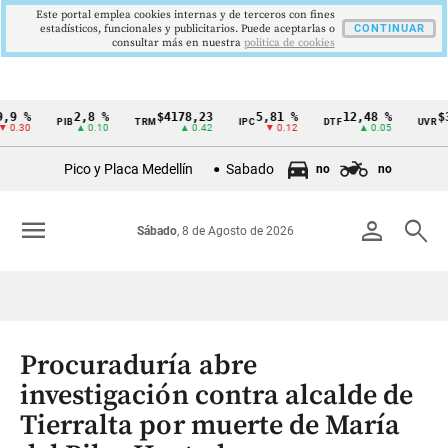
Este portal emplea cookies internas y de terceros con fines
estadísticos, funcionales y publicitarios. Puede aceptarlas o
CONTINUAR
consultar más en nuestra
politica de cookies
9 %
2,8 %
$4178,23
5,81 %
12,48 %
$38
PIB
TRM
IPC
DTF
UVR
Cintillo
0.30
▲ 0.10
▲ 0.42
▼ 0.12
▲ 0.05
de
Pico y Placa Medellín
Sabado
no
no
indicadores
económicos
menu
person
search
Sábado
, 8 de Agosto de 2026
Colombia
Procuraduría abre
investigación contra alcalde de
Tierralta por muerte de María