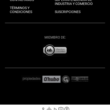
INDUSTRIA Y COMERCIO
TÉRMINOS Y
CONDICIONES
SUSCRIPCIONES
MIEMBRO DE:
person
graphic_eq
play_arrow
photo_camera
account_circle