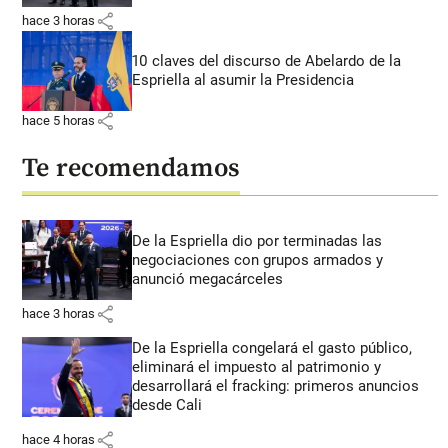
share
hace 3 horas
10 claves del discurso de Abelardo de la
Espriella al asumir la Presidencia
share
hace 5 horas
Te recomendamos
De la Espriella dio por terminadas las
negociaciones con grupos armados y
anunció megacárceles
share
hace 3 horas
De la Espriella congelará el gasto público,
eliminará el impuesto al patrimonio y
desarrollará el fracking: primeros anuncios
desde Cali
share
hace 4 horas