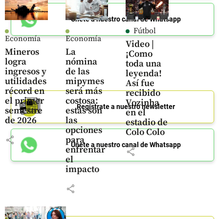
Únete a nuestro canal de Whatsapp
Fútbol
Economía
Economía
Video |
Mineros
La
¡Como
logra
nómina
toda una
ingresos y
de las
leyenda!
utilidades
mipymes
Así fue
récord en
será más
recibido
el primer
costosa:
Vozinha
Regístrate a nuestro newsletter
semestre
estas son
en el
de 2026
las
estadio de
opciones
Colo Colo
share
para
Únete a nuestro canal de Whatsapp
enfrentar
share
el
impacto
share