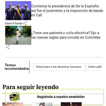
Comienza la presidencia de De la Espriella:
así fue el juramento y la imposición de banda
en Cali
share
hace 9 horas
¿Tiene una patineta o cicla eléctrica? Ojo a
las nuevas reglas para circular en Colombia
share
Temas
Violaciones a los derechos humanos
Orden público
recomendados
Para seguir leyendo
Regístrate a nuestro newsletter