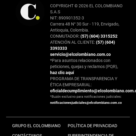
COPYRIGHT © 2026 EL COLOMBIANO
S.A.S
NIT: 890901352-3
Carrera 48 N° 30 Sur - 119, Envigado,
Antioquia, Colombia.
CONMUTADOR:
(57) (604) 3315252
ATENCIÓN AL CLIENTE:
(57) (604)
3393333
servicio@elcolombiano.com.co
*Para asuntos relacionados con
peticiones, quejas y reclamos (PQR),
haz clic aquí
PROGRAMA DE TRANSPARENCIA Y
ÉTICA EMPRESARIAL:
oficialdecumplimiento@elcolombiano.com.
*Buzón exclusivo para notificaciones judiciales:
notificacionesjudiciales@elcolombiano.com.co
GRUPO EL COLOMBIANO
POLÍTICA DE PRIVACIDAD
CONTÁCTANOS
SUPERINTENDENCIA DE