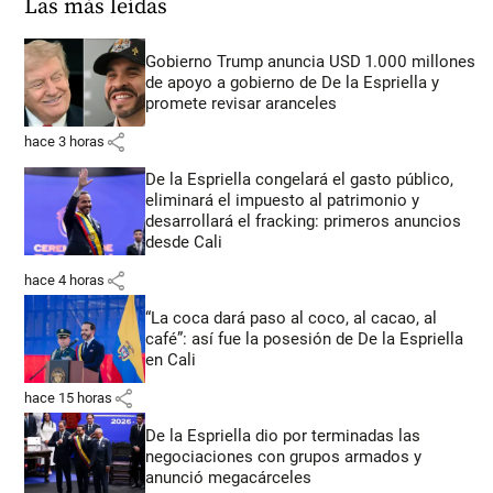
Las más leídas
Gobierno Trump anuncia USD 1.000 millones
de apoyo a gobierno de De la Espriella y
promete revisar aranceles
share
hace 3 horas
De la Espriella congelará el gasto público,
eliminará el impuesto al patrimonio y
desarrollará el fracking: primeros anuncios
desde Cali
share
hace 4 horas
“La coca dará paso al coco, al cacao, al
café”: así fue la posesión de De la Espriella
en Cali
share
hace 15 horas
De la Espriella dio por terminadas las
negociaciones con grupos armados y
anunció megacárceles